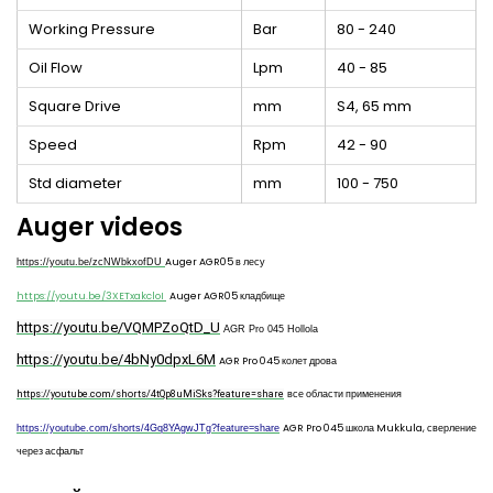
Working Pressure
Bar
80 - 240
Oil Flow
Lpm
40 - 85
Square Drive
mm
S4, 65 mm
Speed
Rpm
42 - 90
Std diameter
mm
100 - 750
Auger videos
Auger AGR05 в лесу
https://youtu.be/zcNWbkxofDU
https://youtu.be/3XETxakcloI
Auger AGR05 кладбище
https://youtu.be/VQMPZoQtD_U
AGR Pro 045 Hollola
https://youtu.be/4bNy0dpxL6M
AGR Pro 045 колет дрова
все области применения
https://youtube.com/shorts/4tQp8uMiSks?feature=share
AGR Pro 045 школа Mukkula, сверление
https://youtube.com/shorts/4Gq8YAgwJTg?feature=share
через асфальт