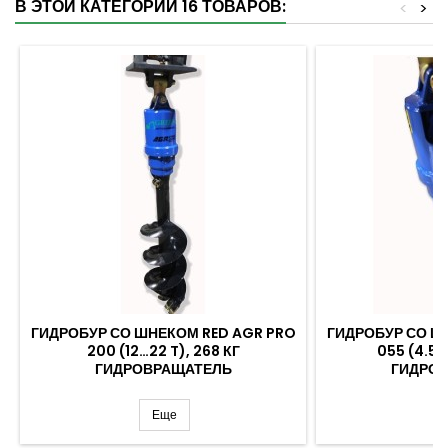
В ЭТОЙ КАТЕГОРИИ 16 ТОВАРОВ:
<
>
ГИДРОБУР СО ШНЕКОМ RED AGR PRO
ГИДРОБУР СО Ш
200 (12…22 T), 268 КГ
055 (4.5..
ГИДРОВРАЩАТЕЛЬ
ГИДРО
Еще