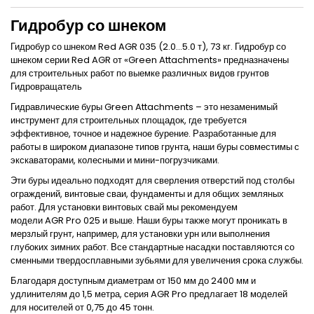
Гидробур со шнеком
Гидробур со шнеком Red AGR 035 (2.0...5.0 т), 73 кг. Гидробур со
шнеком серии Red AGR от «Green Attachments» предназначены
для строительных работ по выемке различных видов грунтов
Гидровращатель
Гидравлические буры
Green Attachments
– это незаменимый
инструмент для строительных площадок, где требуется
эффективное, точное и надежное бурение. Разработанные для
работы в широком диапазоне типов грунта, наши буры совместимы с
экскаваторами, колесными и мини-погрузчиками.
Эти буры идеально подходят для сверления отверстий под столбы
ограждений, винтовые сваи, фундаменты и для общих земляных
работ. Для установки винтовых свай мы рекомендуем
модели
AGR Pro
025 и выше. Наши буры также могут проникать в
мерзлый грунт, например, для установки урн или выполнения
глубоких зимних работ. Все стандартные насадки поставляются со
сменными твердосплавными зубьями для увеличения срока службы.
Благодаря доступным диаметрам от 150 мм до 2400 мм и
удлинителям до 1,5 метра, серия
AGR Pro
предлагает 18 моделей
для носителей от 0,75 до 45 тонн.