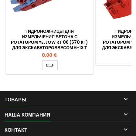
ГИДРОНОЖНИЦЫ ДЛЯ
ГИДРОН
ИЗМЕЛЬЧЕНИЯ БЕТОНА С
ИЗМЕЛЬЧЕ
РОТАТОРОМ YELLOW RT 06 (570 КГ)
РОТАТОРОМ YEL
ДЛЯ ЭКСКАВАТОРОВВЕСОМ 6-13 Т
ДЛЯ ЭКСКАВАТ
Цена
0,00 €
Еще

ТОВАРЫ

НАША КОМПАНИЯ

КОНТАКТ