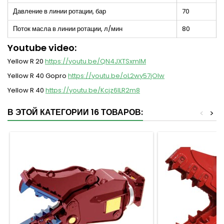
Давление в линии ротации, бар
70
Поток масла в линии ротации, л/мин
80
Youtube video:
Yellow R 20
https://youtu.be/QN4JXTSxmlM
Yellow R 40 Gopro
https://youtu.be/oL2wy57jOIw
Yellow R 40
https://youtu.be/Kcjz6ILR2m8
В ЭТОЙ КАТЕГОРИИ 16 ТОВАРОВ:
<
>