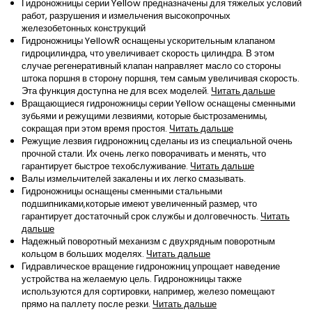
Гидроножницы серии Yellow предназначены для тяжелых условий
работ, разрушения и измельчения высокопрочных
железобетонных конструкций
Гидроножницы YellowR оснащены ускорительным клапаном
гидроцилиндра, что увеличивает скорость цилиндра. В этом
случае регенеративный клапан направляет масло со стороны
штока поршня в сторону поршня, тем самым увеличивая скорость.
Эта функция доступна не для всех моделей.
Читать дальше
Вращающиеся гидроножницы серии Yellow оснащены сменными
зубьями и режущими лезвиями, которые быстрозаменимы,
сокращая при этом время простоя.
Читать дальше
Режущие лезвия гидроножниц сделаны из из специальной очень
прочной стали. Их очень легко поворачивать и менять, что
гарантирует быстрое техобслуживание.
Читать дальше
Валы измельчителей закалены и их легко смазывать.
Гидроножницы оснащены сменными стальными
подшипниками,которые имеют увеличенный размер, что
гарантирует достаточный срок службы и долговечность.
Читать
дальше
Надежный поворотный механизм с двухрядным поворотным
кольцом в больших моделях.
Читать дальше
Гидравлическое вращение гидроножниц упрощает наведение
устройства на желаемую цель. Гидроножницы также
используются для сортировки, например, железо помещают
прямо на паллету после резки.
Читать дальше