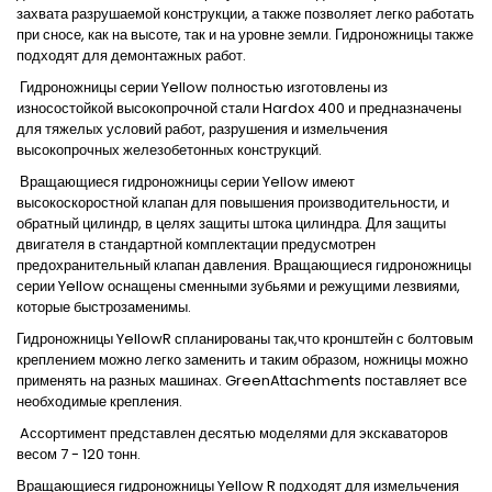
захвата разрушаемой конструкции, а также позволяет легко работать
при сносе, как на высоте, так и на уровне земли. Гидроножницы также
подходят для демонтажных работ.
Гидроножницы серии Yellow полностью изготовлены из
износостойкой высокопрочной стали Hardox 400 и предназначены
для тяжелых условий работ, разрушения и измельчения
высокопрочных железобетонных конструкций.
Вращающиеся гидроножницы серии Yellow имеют
высокоскоростной клапан для повышения производительности, и
обратный цилиндр, в целях защиты штока цилиндра. Для защиты
двигателя в стандартной комплектации предусмотрен
предохранительный клапан давления. Вращающиеся гидроножницы
серии Yellow оснащены сменными зубьями и режущими лезвиями,
которые быстрозаменимы.
Гидроножницы YellowR спланированы так,что кронштейн с болтовым
креплением можно легко заменить и таким образом, ножницы можно
применять на разных машинах. GreenAttachments поставляет все
необходимые крепления.
Aссортимент представлен десятью моделями для экскаваторов
весом 7 - 120 тонн.
Вращающиеся гидроножницы
Yellow R
подходят для измельчения