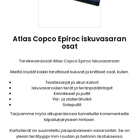
Atlas Copco Epiroc iskuvasaran
osat
Tarvikevaraosat Atlas Copco Epiroc Iskuvasaraan:
Meiltä löydät kaikki tarvittavat kuluvat ja kriittiset osat, kuten:
Tiivistesarjat ja akun kalvot
Iskuvasaroiden terät ja teränpidätintapit
Kiinnikkeet ja pultit
Ylä- ja alateräholkit
Sidepultit
Tarjoamme myös alkuperäisosia tunnetuille konemerkeille
kilpailukykyiseen hintaan.
Kartioterät on suunniteltu jokapäiväiseen vasarointiin. Se on
yleisin terätyyppi mm roudan ja betonin rikotuksessa.