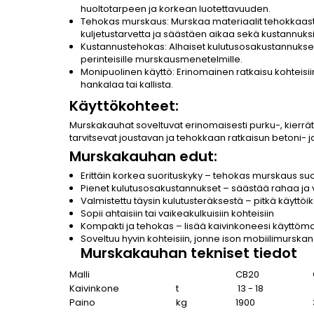
huoltotarpeen ja korkean luotettavuuden.
Tehokas murskaus: Murskaa materiaalit tehokkaast
kuljetustarvetta ja säästäen aikaa sekä kustannuksi
Kustannustehokas: Alhaiset kulutusosakustannukse
perinteisille murskausmenetelmille.
Monipuolinen käyttö: Erinomainen ratkaisu kohteisii
hankalaa tai kallista.
Käyttökohteet:
Murskakauhat soveltuvat erinomaisesti purku-, kierräty
tarvitsevat joustavan ja tehokkaan ratkaisun betoni- j
Murskakauhan edut:
Erittäin korkea suorituskyky – tehokas murskaus su
Pienet kulutusosakustannukset – säästää rahaa ja
Valmistettu täysin kulutusteräksestä – pitkä käyttöi
Sopii ahtaisiin tai vaikeakulkuisiin kohteisiin
Kompakti ja tehokas – lisää kaivinkoneesi käyttöm
Soveltuu hyvin kohteisiin, jonne ison mobiilimurskan 
Murskakauhan tekniset tiedot
Malli
CB20
Kaivinkone
t
13 - 18
Paino
kg
1900