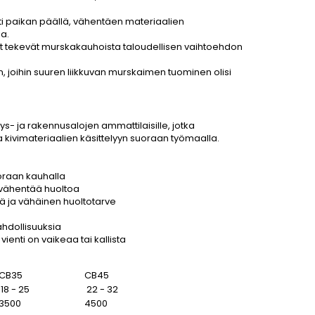
i paikan päällä, vähentäen materiaalien
a.
t tekevät murskakauhoista taloudellisen vaihtoehdon
n, joihin suuren liikkuvan murskaimen tuominen olisi
s- ja rakennusalojen ammattilaisille, jotka
a kivimateriaalien käsittelyyn suoraan työmaalla.
oraan kauhalla
 vähentää huoltoa
kä ja vähäinen huoltotarve
ahdollisuuksia
vienti on vaikeaa tai kallista
CB35
CB45
18 - 25
22 - 32
3500
4500