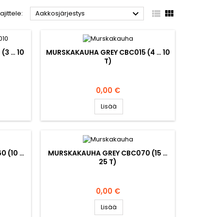



Lajittele:
Aakkosjärjestys
(3 … 10
MURSKAKAUHA GREY CBC015 (4 … 10
T)
Hinta
0,00 €
Lisää
 (10 …
MURSKAKAUHA GREY CBC070 (15 …
25 T)
Hinta
0,00 €
Lisää