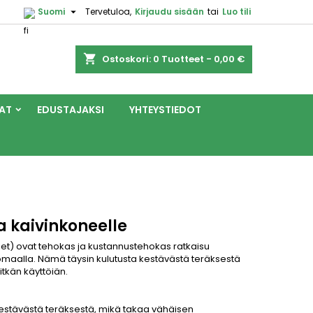

Suomi
Tervetuloa,
Kirjaudu sisään
tai
Luo tili
shopping_cart
Ostoskori:
0
Tuotteet - 0,00 €
AT
EDUSTAJAKSI
YHTEYSTIEDOT
 kaivinkoneelle
) ovat tehokas ja kustannustehokas ratkaisu
aalla. Nämä täysin kulutusta kestävästä teräksestä
itkän käyttöiän.
estävästä teräksestä, mikä takaa vähäisen