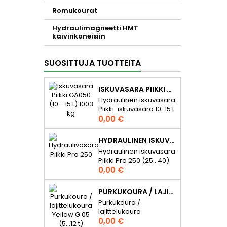
Romukourat
Hydraulimagneetti HMT
kaivinkoneisiin
SUOSITTUJA TUOTTEITA
ISKUVASARA PIIKKI GA050 (10 - 15 T) 1003 KG
Hydraulinen iskuvasara
Piikki-iskuvasara 10-15 t
Hinta
kaivinkoneille. Piikki-
0,00 €
iskuvasarat purku-,
rikotus- ja aputöihin.
HYDRAULINEN ISKUVASARA PIIKKI PRO 250 (25...40) 2300 KG
Hydrauli-
Hydraulinen iskuvasara
+kaasutoiminen
Piikki Pro 250 (25...40)
iskuvasara tuottaen
Hinta
2300 kg Hydraulinen
0,00 €
tehokkaan ja
iskuvasara Piikki Pro
luotettavan
250 (25...40)
iskuvoiman. Edullisen
PURKUKOURA / LAJITTELUKOURA YELLOW G 05 (5…12 T)
kaivinkoneille) 2300 kg.
hankintahinnan ja
Purkukoura /
Piikki Pro iskuvasarat
loistavan
lajittelukoura
purku-, rikotus- ja
hinta/laatusuhteen
Hinta
Purkukoura /
0,00 €
louhintatöihin. Täysin