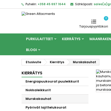
Puhelin:
+358 45 697 1644
Sähköposti:
sales(a)g
0
Tarjouspyyntökori
PURKULAITTEET
KIERRÄTYS
MAANRAKE
BLOGI
Etusivulle
Kierrätys
Murskakauhat
KIERRÄTYS
Energiapuukourat puuleikkurit
Nokkaleikkurit
Murskakauhat
Pyörivät lajittelukourat