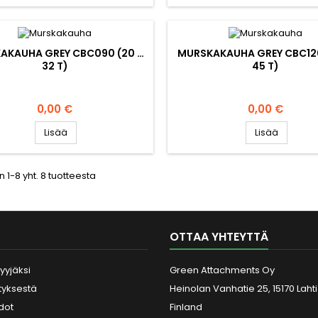
AKAUHA GREY CBC090 (20 …
MURSKAKAUHA GREY CBC120
32 T)
45 T)
Hinta
Hinta
0,00 €
0,00 €
Lisää
Lisää
 1-8 yht. 8 tuotteesta
OTTAA YHTEYTTÄ
yyjäksi
Green Attachments Oy
ityksestä
Heinolan Vanhatie 25, 15170 Lahti
dot
Finland