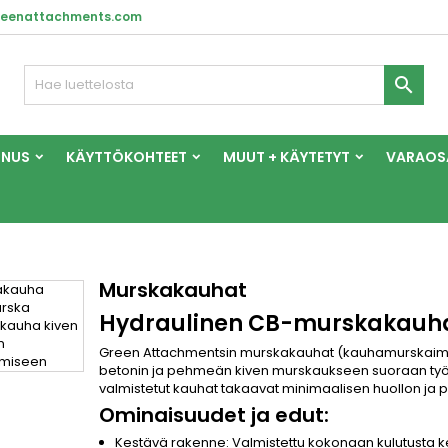
reenattachments.com

NNUS
KÄYTTÖKOHTEET
MUUT + KÄYTETYT
VARAOS
Murskakauhat
Hydraulinen CB-murskakauha
Green Attachmentsin murskakauhat (kauhamurskaimet
betonin ja pehmeän kiven murskaukseen suoraan työm
valmistetut kauhat takaavat minimaalisen huollon ja p
Ominaisuudet ja edut:
Kestävä rakenne: Valmistettu kokonaan kulutusta k