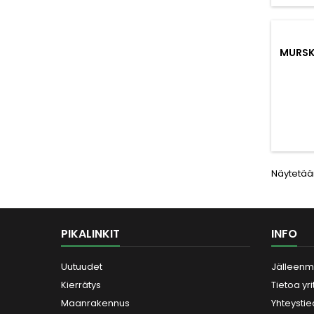
vuokrakäyttöön
johtuen...
MURSK
Näytetään
PIKALINKIT
INFO
Uutuudet
Jälleenm
Kierrätys
Tietoa yr
Maanrakennus
Yhteystie