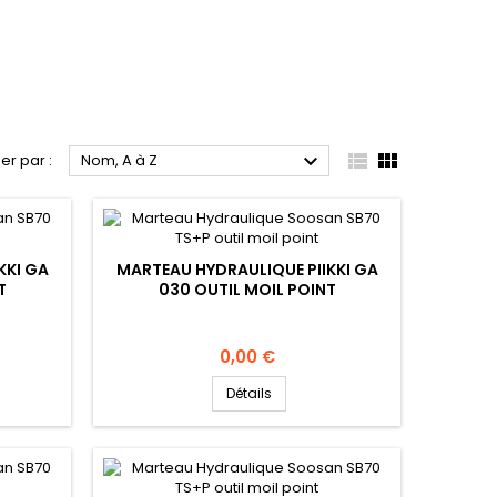



ier par :
Nom, A à Z
KKI GA
MARTEAU HYDRAULIQUE PIIKKI GA
T
030 OUTIL MOIL POINT
Prix
0,00 €
Détails