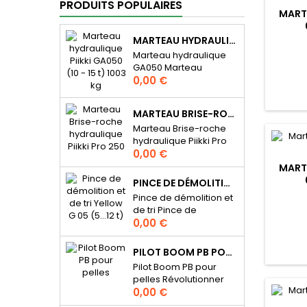
PRODUITS POPULAIRES
MART
MARTEAU HYDRAULIQUE PIIKKI GA050 (10 - 15 T) 1003 KG
Marteau hydraulique
GA050 Marteau
Prix
hydraulique Piikki pour
0,00 €
pelleteuse de 10 - 15
tonnes. Ces marteaux
MARTEAU BRISE-ROCHE HYDRAULIQUE PIIKKI PRO 250 (25...40) 2300 KG
hydrauliques par
Marteau Brise-roche
Green Attachments ont
hydraulique Piikki Pro
été conçus pour
Prix
250 (25...40) 2300 kg
0,00 €
effectuer tous types de
Marteau Brise-roche
tâches exigeantes
MART
hydraulique Piikki Pro
auxquelles l'utilisateur
PINCE DE DÉMOLITION ET DE TRI YELLOW G 05 (5…12 T)
250. Ces marteaux
pourrait confronté.
Pince de démolition et
hydrauliques par
Marteaux hydrauliques
de tri Pince de
Green Attachments ont
série piikki flexibles et
Prix
démolition et de tri
0,00 €
été conçus pour
efficaces pour le travail
Yellow G 05 (5…12t), 480
effectuer tous types de
quotidien La Série Piikki
kg. Les grappins de
tâches exigeantes
PILOT BOOM PB POUR PELLES
est conçue...
démolition et de tri
auxquelles l'utilisateur
Pilot Boom PB pour
Yellow line ont été
pourrait confronté.
pelles Révolutionner
conçus pour des
Marteaux hydrauliques
Prix
les travaux de
0,00 €
applications de
Piikki Pro Green
fondation et de