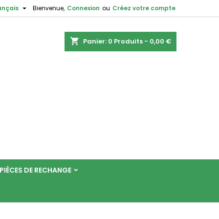

ançais
Bienvenue,
Connexion
ou
Créez votre compte
shopping_cart
Panier:
0
Produits - 0,00 €
PIÈCES DE RECHANGE