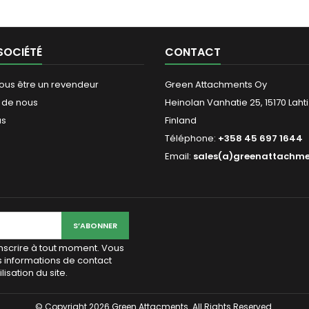
SOCIÉTÉ
CONTACT
ous être un revendeur
Green Attachments Oy
 de nous
Heinolan Vanhatie 25, 15170 Lahti
us
Finland
Téléphone:
+358 45 697 1644
Email:
sales(a)greenattachm
scrire à tout moment. Vous
s informations de contact
lisation du site.
© Copyright 2026 Green Attacments. All Rights Reserved.