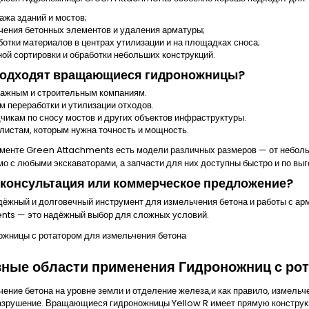
ажа зданий и мостов;
чения бетонных элементов и удаления арматуры;
ботки материалов в центрах утилизации и на площадках сноса;
ной сортировки и обработки небольших конструкций.
подходят вращающиеся гидроножницы?
ажным и строительным компаниям.
м переработки и утилизации отходов.
чикам по сносу мостов и других объектов инфраструктуры.
листам, которым нужна точность и мощность.
именте
Green Attachments
есть модели различных размеров — от небол
о с любыми экскаваторами, а запчасти для них доступны быстро и по выг
консультация или коммерческое предложение?
дёжный и долговечный инструмент для измельчения бетона и работы с 
nts
— это надёжный выбор для сложных условий.
ные области применения Гидроножниц с ро
чение бетона на уровне земли и отделение железа,и как правило, измельч
азрушение. Вращающиеся гидроножницы Yellow R имеет прямую конструкцию