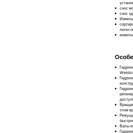
устано
снос м
снос з
Измель
сортир
легко о
измель
Особе
Гидрон
Weldox
Гидрон
констр
Гидрон
регене
доступ
Вращаю
этом в
Режущи
быстро
Валы и
Гидрон