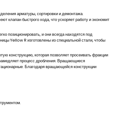
деления арматуры, сортировки и демонтажа.
т клапан быстрого хода, что ускоряет работу и экономит
гко позиционировать, и они всегда находятся под
жницы
Yellow R
изготовлены из специальной стали, чтобы
ую конструкцию, которая позволяет просеивать фракции
не замедляет процесс дробления. Вращающиеся
 стационарные. Благодаря вращающейся конструкции
струментом.