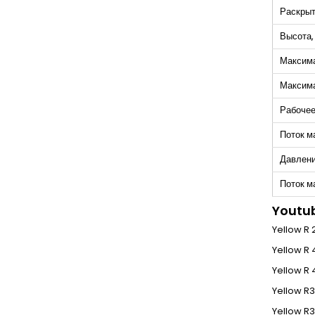
Раскрыт
Высота,
Максима
Максима
Рабочее
Поток м
Давлени
Поток м
Youtub
Yellow R
Yellow R
Yellow R
Yellow R
Yellow R