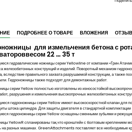
Поделить
НИЕ
ПОДРОБНЕЕ О ТОВАРЕ
ВЛОЖЕНИЯ
ОТЗЫ
ножницы для измельчения бетона с рота
ватороввесом 22 … 35 т
ся гидравлические ножницы серии Yellowline от компании «Грин Атачмент
а железобетонных конструкций и изделий. Поворотный механизм гидроно
а, вследствие правильного захвата разрушаемой конструкции, а также позво
мли. Гидроножницы также подходят для демонтажных работ.
ицы серии Yellow полностью изготовлены из износостойкой высокопроч
абот, разрушения и измельчения высокопрочных железобетонных констру
ся гидроножницы серии Yellow имеют высокоскоростной клапан для пов
иты штока цилиндра. Для защиты двигателя в стандартной комплектации
еся гидроножницы серии Yellow оснащены сменными зубьями и режущим
ицы YellowR спланированы так,что кронштейн с болтовым креплением мо
ь на разных машинах. GreenAttachments поставляет все необходимые к