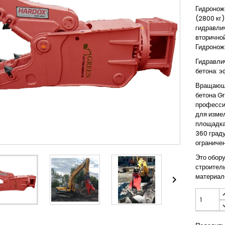
Гидронож
(2800 кг
гидравлич
вторично
Гидронож
Гидравли
бетона: 
Вращающи
бетона
Gr
професси
для изме
площадка
360 граду
ограниче
Это обор
строитель
материало
