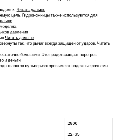
моделях.
Читать дальше
аемую цель. Гидроножницы также используются для
дальше
 моделях.
ачков давления
ния
Читать дальше
вернуты так, что рычаг всегда защищен от ударов.
Читать
достаточно большими. Это предотвращает перегрев.
о и деньги
ыходы шлангов пульверизаторов имеют надежные разъемы
2800
22-35