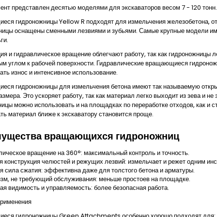
нт представлен десятью моделями для экскаваторов весом 7 - 120 тонн.
еся гидроножницы
Yellow R
подходят для измельчения железобетона, от
ицы оснащены сменными лезвиями и зубьями. Самые крупные модели имею
ги.
ия и гидравлическое вращение облегчают работу, так как гидроножницы ле
ым углом к рабочей поверхности. Гидравлические вращающиеся гидроно
ть износ и интенсивное использование.
ся гидроножницы для измельчения бетона имеют так называемую открыт
азмера. Это ускоряет работу, так как материал легко выходит из зева и 
ицы можно использовать и на площадках по переработке отходов, как и
ь материал ближе к экскаватору становится проще.
ущества вращающихся гидроножниц
лическое вращение на 360°: максимальный контроль и точность.
я конструкция челюстей и режущих лезвий: измельчает и режет одним ин
я сила сжатия: эффективна даже для толстого бетона и арматуры.
зм, не требующий обслуживания: меньше простоев на площадке.
ая видимость и управляемость: более безопасная работа.
применения
еся гидроножницы
Green Attachments
особенно хорошо подходят для: