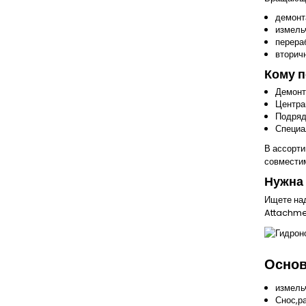
строительных работ по
использовании ручных
выемке различных видов
демонт
или малогидравлических
грунтов Гидровращатель
измель
молотов....
перера
Гидравлические
вторич
буры Green Attachments –
это незаменимый
Кому 
инструмент для
Демонт
строительных площадок,
Центра
где требуется
Подряд
эффективное, точное и
Специа
надежное...
В ассорт
совместим
Нужна 
Ищете на
Attachme
Основ
измель
Снос,р