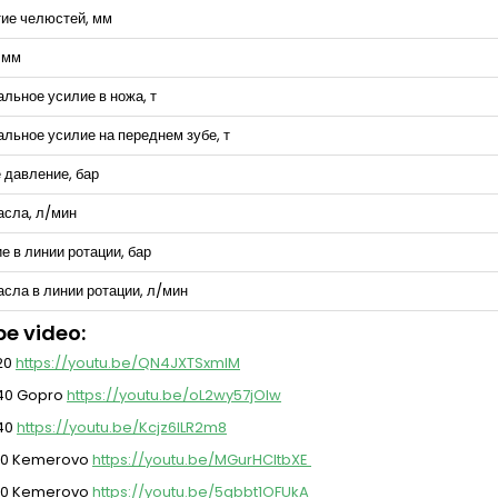
ие челюстей, мм
 мм
льное усилие в ножа, т
льное усилие на переднем зубе, т
 давление, бар
асла, л/мин
е в линии ротации, бар
асла в линии ротации, л/мин
e video:
 20
https://youtu.be/QN4JXTSxmlM
 40 Gopro
https://youtu.be/oL2wy57jOIw
 40
https://youtu.be/Kcjz6ILR2m8
30 Kemerovo
https://youtu.be/MGurHCltbXE
30 Kemerovo
https://youtu.be/5qbbt1OFUkA