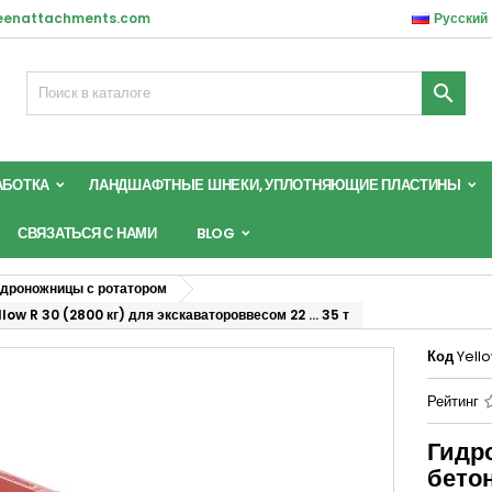
reenattachments.com
Русский

АБОТКА
ЛАНДШАФТНЫЕ ШНЕКИ, УПЛОТНЯЮЩИЕ ПЛАСТИНЫ
СВЯЗАТЬСЯ С НАМИ
BLOG
дроножницы с ротатором
ow R 30 (2800 кг) для экскаватороввесом 22 … 35 т
Код
Yell
Рейтинг
Гидр
бетон