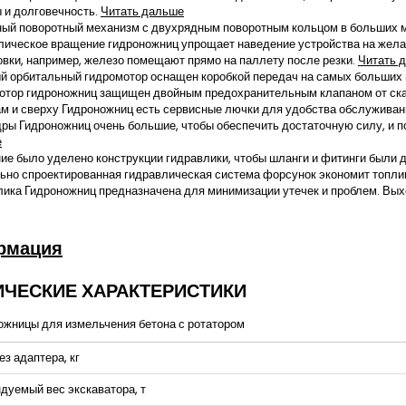
 и долговечность.
Читать дальше
ый поворотный механизм с двухрядным поворотным кольцом в больших 
лическое вращение гидроножниц упрощает наведение устройства на жел
овки, например, железо помещают прямо на паллету после резки.
Читать 
й орбитальный гидромотор оснащен коробкой передач на самых больших
отор гидроножниц защищен двойным предохранительным клапаном от ск
ам и сверху Гидроножниц есть сервисные лючки для удобства обслужива
ры Гидроножниц очень большие, чтобы обеспечить достаточную силу, и по
е
ие было уделено конструкции гидравлики, чтобы шланги и фитинги были 
ьно спроектированная гидравлическая система форсунок экономит топлив
лика Гидроножниц предназначена для минимизации утечек и проблем. В
рмация
ИЧЕСКИЕ ХАРАКТЕРИСТИКИ
ез адаптера, кг
дуемый вес экскаватора, т