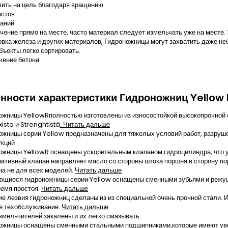
вить на цель благодаря вращению
остов
даний
чение прямо на месте, часто материал следует измельчать уже на месте.
овка железа и других материалов, Гидроножницы могут захватить даже не
бъекты легко сортировать.
чение бетона
нности характеристики Гидроножниц Yellow 
ожницы YellowRполностью изготовлены из износостойкой высокопрочной с
ista и Strenghtistä
. Читать дальше
ожницы серии Yellow предназначены для тяжелых условий работ, разруш
укций
ожницы YellowR оснащены ускорительным клапаном гидроцилиндра, что у
ративный клапан направляет масло со стороны штока поршня в сторону по
на не для всех моделей.
Читать дальше
щиеся гидроножницы серии Yellow оснащены сменными зубьями и режущ
ремя простоя.
Читать дальше
е лезвия гидроножниц сделаны из из специальной очень прочной стали. Их
е техобслуживание.
Читать дальше
змельчителей закалены и их легко смазывать.
ожницы оснащены сменными стальными подшипниками,которые имеют увел