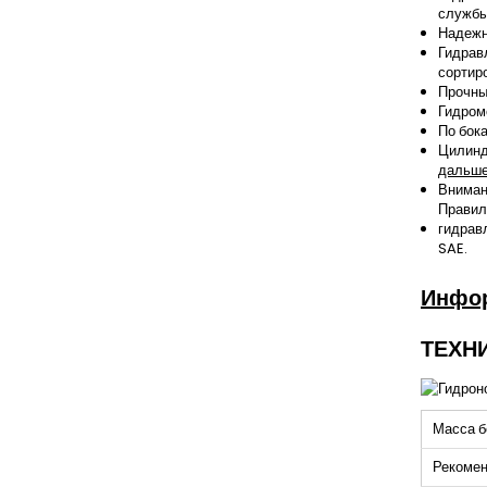
службы
Надежн
Гидрав
сортир
Прочны
Гидром
По бок
Цилинд
дальш
Вниман
Правил
гидрав
SAE.
Инфо
ТЕХН
Масса б
Рекомен