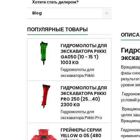
Хотите стать дилером?
Blog
ПОПУЛЯРНЫЕ ТОВАРЫ
ОПИСА
ГИДРОМОЛОТЫ ДЛЯ
Гидро
ЭКСКАВАТОРА PIIKKI
экска
GA050 (10 - 15 T)
1003 KG
Вращающие
Гидромолоты для
фазы снос
экскаватора Piikki
результат
GA050, Гидромолоты
уровне зе
идеально подходят для
ГИДРОМОЛОТЫ ДЛЯ
разделки негабарита в
ЭКСКАВАТОРА PIIKKI
Гидроножн
PRO 250 (25...40)
забоях открытых или
условий р
2300 KG
подземных выработок,
Вращающие
дробления горной массы,
Гидромолоты для
целях защ
застрявшей в
экскаватора Piikki Pro
Вращающи
рудоспусках и
250 (25...40) 2300 kg
приемочных бункерах
Piikki Pro 250
ГРЕЙФЕРЫ СЕРИИ
Гидроножн
дробилок, разрушения
Гидромолоты идеально
YELLOW G 05 (480
применят