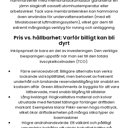
hammarserier med membranackumulator garanterar en
jämn slagkraft oavsett utomhustemperatur eller
arbetsvinkel. Tack vare membrantekniken kan hammarna
även användas för undervattensarbeten (med ett
tillvalsbaserat luftmatningssystem), vilket gör dem till
extremt mångsidiga verktyg för rivning och anläggning.
Pris vs. hållbarhet: Varför billigt kan bli
dyrt
Inköpspriset är bara en del av investeringen. Den verkliga
besparingen uppstår när man ser till den totala
livscykelkostnaden (TCO).
Färre serviceavbrott: Billigare alternativ kan verka
lockande vid köptillfället, men behovet av frekvent
underhåll och bristande reservdelstillgång blir snabbt en
kostsam affär. Green Attachments är byggda för att vara
lättservade, med snabb tillgång till slitdelar.
Lång livslängd: Högkvalitativa material och kolvar
utrustade med flertalet tätningar förlänger drifttiden
markant. Exempelvis klarar Piikki-serien höga mottryck,
vilket ökar driftsäkerheten på många olika typer av
basmaskiner.
Högre andrahandsvärde: Ett välkänt och pålitligt
varumärke behåller sitt värde betydligt bättre på