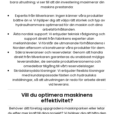
bara utrustning; vi ser till att din investering maximerar din
maskins prestanda:
Expertis från tillverkaren: Ingen känner våra produkter
bättre än vi. Vi hjälper dig att välja rätt storlek och typ av
hydraulhammare optimerad för din maskin och dina
arbetsförhållanden.
Äkta nordisk support: Vi erbjuder teknisk rådgivning och
support direkt från fabrikens experter utan
mellanhänder. Vi förstår de utmanande förhållandena i
Norden eftersom vi konstruerar våra produkter för dem.
Säkra leveranser och reservdelar: Genom att handla
direkt från tillverkaren garanteras du snabbast möjliga
leveranstider, de senaste produktversionerna och
omedelbar tillgång till vårt reservdelslager.
Skräddarsydda lösningar: Vi erbjuder flexibla lösningar
med kundanpassade fästen och hydrauliska
inställningar, så att utrustningen är redo för arbete direkt
vid leverans.
Vill du optimera maskinens
effektivitet?
Behöver ditt företag uppgradera maskinparken eller letar
du efter mer kraft till dina projekt? Vi hjälper dig att hitta den