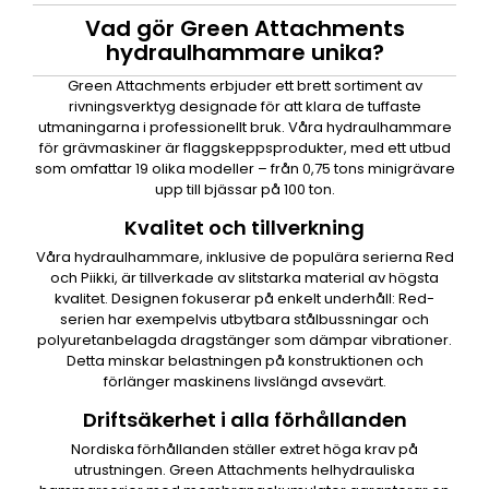
Vad gör Green Attachments
hydraulhammare unika?
Green Attachments erbjuder ett brett sortiment av
rivningsverktyg designade för att klara de tuffaste
utmaningarna i professionellt bruk. Våra hydraulhammare
för grävmaskiner är flaggskeppsprodukter, med ett utbud
som omfattar 19 olika modeller – från 0,75 tons minigrävare
upp till bjässar på 100 ton.
Kvalitet och tillverkning
Våra hydraulhammare, inklusive de populära serierna Red
och Piikki, är tillverkade av slitstarka material av högsta
kvalitet. Designen fokuserar på enkelt underhåll: Red-
serien har exempelvis utbytbara stålbussningar och
polyuretanbelagda dragstänger som dämpar vibrationer.
Detta minskar belastningen på konstruktionen och
förlänger maskinens livslängd avsevärt.
Driftsäkerhet i alla förhållanden
Nordiska förhållanden ställer extret höga krav på
utrustningen. Green Attachments helhydrauliska