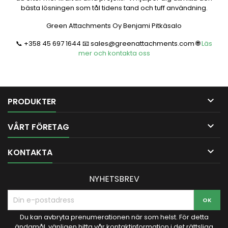
bästa lösningen som tål tidens tand och tuff användning.
Green Attachments Oy Benjami Pitkäsalo
+358 45 697 1644
sales@greenattachments.com
Läs
📞
📧
🌐
mer och kontakta oss

PRODUKTER

VÅRT FÖRETAG

KONTAKTA
NYHETSBREV
Du kan avbryta prenumerationen när som helst. För detta
ändamål, vänligen hitta vår kontaktinformation i det rättsliga