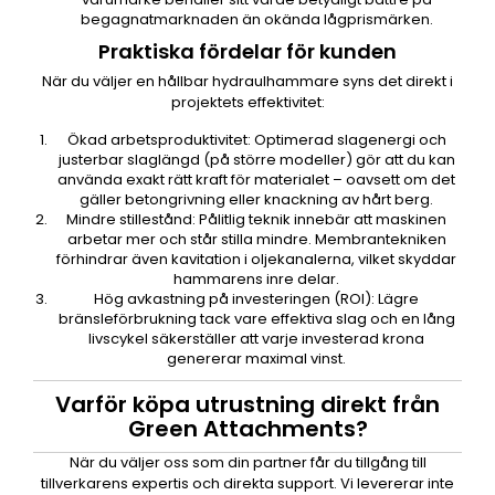
begagnatmarknaden än okända lågprismärken.
Praktiska fördelar för kunden
När du väljer en hållbar hydraulhammare syns det direkt i
projektets effektivitet:
Ökad arbetsproduktivitet: Optimerad slagenergi och
justerbar slaglängd (på större modeller) gör att du kan
använda exakt rätt kraft för materialet – oavsett om det
gäller betongrivning eller knackning av hårt berg.
Mindre stillestånd: Pålitlig teknik innebär att maskinen
arbetar mer och står stilla mindre. Membrantekniken
förhindrar även kavitation i oljekanalerna, vilket skyddar
hammarens inre delar.
Hög avkastning på investeringen (ROI): Lägre
bränsleförbrukning tack vare effektiva slag och en lång
livscykel säkerställer att varje investerad krona
genererar maximal vinst.
Varför köpa utrustning direkt från
Green Attachments?
När du väljer oss som din partner får du tillgång till
tillverkarens expertis och direkta support. Vi levererar inte