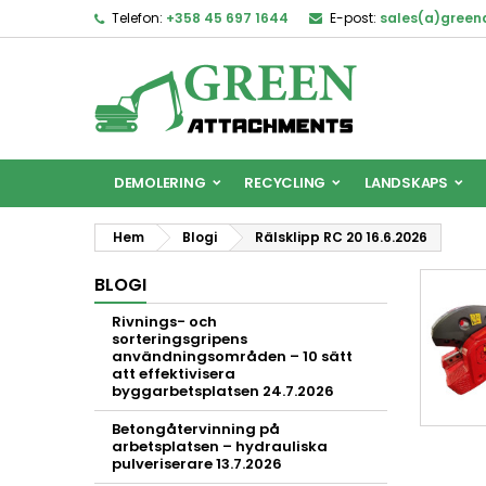
Telefon:
+358 45 697 1644
E-post:
sales(a)gree
DEMOLERING
RECYCLING
LANDSKAPS
Hem
Blogi
Rälsklipp RC 20 16.6.2026
BLOGI
Rivnings- och
sorteringsgripens
användningsområden – 10 sätt
att effektivisera
byggarbetsplatsen 24.7.2026
Betongåtervinning på
arbetsplatsen – hydrauliska
pulveriserare 13.7.2026