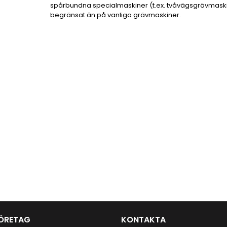
spårbundna specialmaskiner (t.ex. tvåvägsgrävmaski
begränsat än på vanliga grävmaskiner.
ÖRETAG
KONTAKTA