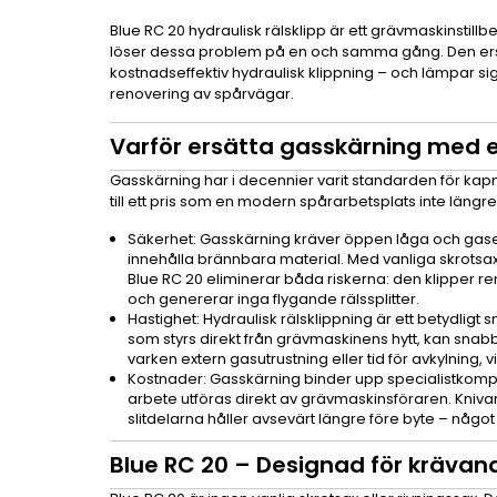
Blue RC 20 hydraulisk rälsklipp är ett grävmaskinstil
löser dessa problem på en och samma gång. Den ers
kostnadseffektiv hydraulisk klippning – och lämpar sig
renovering av spårvägar.
Varför ersätta gasskärning med en
Gasskärning har i decennier varit standarden för kap
till ett pris som en modern spårarbetsplats inte längre 
Säkerhet: Gasskärning kräver öppen låga och gase
innehålla brännbara material. Med vanliga skrotsa
Blue RC 20 eliminerar båda riskerna: den klipper r
och genererar inga flygande rälssplitter.
Hastighet: Hydraulisk rälsklippning är ett betydli
som styrs direkt från grävmaskinens hytt, kan snabb
varken extern gasutrustning eller tid för avkylning, 
Kostnader: Gasskärning binder upp specialistkom
arbete utföras direkt av grävmaskinsföraren. Knivar
slitdelarna håller avsevärt längre före byte – någo
Blue RC 20 – Designad för krävan