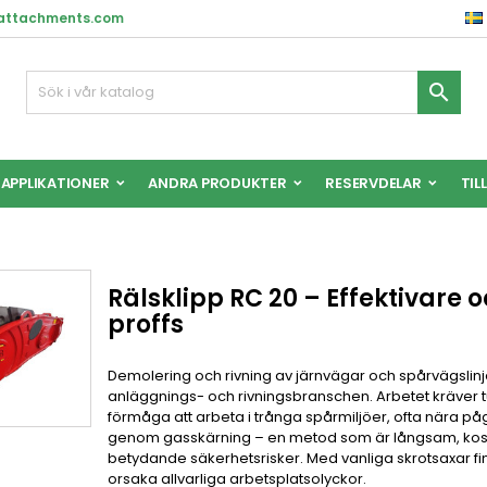
nattachments.com

APPLIKATIONER
ANDRA PRODUKTER
RESERVDELAR
TIL
Rälsklipp RC 20 – Effektivare 
proffs
Demolering och rivning av järnvägar och spårvägslin
anläggnings- och rivningsbranschen. Arbetet kräver tu
förmåga att arbeta i trånga spårmiljöer, ofta nära pågå
genom gasskärning – en metod som är långsam, kost
betydande säkerhetsrisker. Med vanliga skrotsaxar finn
orsaka allvarliga arbetsplatsolyckor.