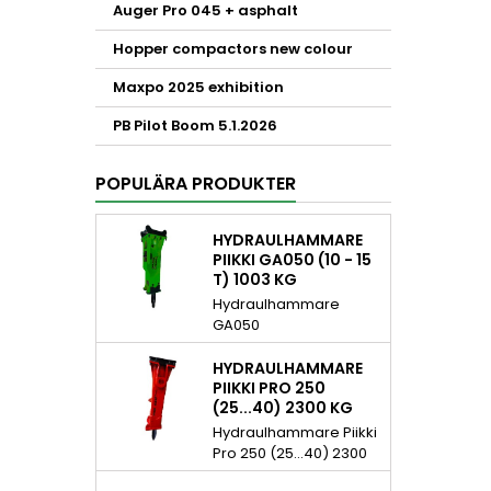
Auger Pro 045 + asphalt
Hopper compactors new colour
Maxpo 2025 exhibition
PB Pilot Boom 5.1.2026
POPULÄRA PRODUKTER
HYDRAULHAMMARE
PIIKKI GA050 (10 - 15
T) 1003 KG
Hydraulhammare
GA050
Hydraulhammare Piikki
GA050 (10 - 15 t) 1003
HYDRAULHAMMARE
kg. Piikki
PIIKKI PRO 250
(25...40) 2300 KG
hydraulhamrar som
Green Attachments
Hydraulhammare Piikki
representerar är
Pro 250 (25...40) 2300
designade för att klara
kg Hydraulhammare