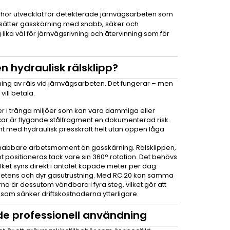
lbehör utvecklat för detekterade järnvägsarbeten som
ätter gasskärning med snabb, säker och
 lika väl för järnvägsrivning och återvinning som för
 hydraulisk rälsklipp?
ning av räls vid järnvägsarbeten. Det fungerar – men
vill betala.
r i trånga miljöer som kan vara dammiga eller
xar är flygande stålfragment en dokumenterad risk.
ent med hydraulisk presskraft helt utan öppen låga
gt snabbare arbetsmoment än gasskärning. Rälsklippen,
t positioneras tack vare sin 360° rotation. Det behövs
vilket syns direkt i antalet kapade meter per dag.
petens och dyr gasutrustning. Med RC 20 kan samma
na är dessutom vändbara i fyra steg, vilket gör att
t som sänker driftskostnaderna ytterligare.
de professionell användning