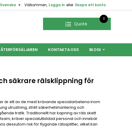

Svenska
Välkommen,
Logga in
eller
Skapa ett konto
0
Quote
L ÅTERFÖRSÄLJAREN
KONTAKTA OSS
BLOGI
och säkrare rälsklippning för
jer är ett av de mest krävande specialarbetena inom
ng utrustning, strikt säkerhetshantering och
ende trafik. Traditionellt har kapning av räls skett
sam, kräver specialutbildad personal och innebär
s dessutom risk för flygande rälssplitter, vilket kan