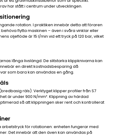
Det är ett grävmaskinstillbehör som är specifikt
krav har stått i centrum under utvecklingen.
sitionering
gande rotation. I praktiken innebär detta att föraren
t behöva flytta maskinen – även i svåra vinklar eller
ns oljeflöde är 15 l/min vid ett tryck på 120 bar, vilket
rnas långa livslängd. De slitstarka klippknivarna kan
 innebär en direkt kostnadsbesparing då
nivar som bara kan användas en gång.
äls
(bredbasig räls). Verktyget klipper profiler från S7
fasthet är under 900 N/mm². Klippning av härdad
timerad så att klippningen sker rent och kontrollerat
iner
 arbetstryck för rotationen: enheten fungerar med
oner. Det innebär att den även kan användas på