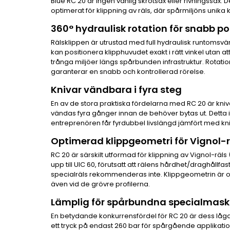
Blue RC 20 är ingen vanlig skrotsax eller rivningssax. 
optimerat för klippning av räls, där spårmiljöns unika 
360° hydraulisk rotation för snabb po
Rälsklippen är utrustad med full hydraulisk runtomsvän
kan positionera klipphuvudet exakt i rätt vinkel utan at
trånga miljöer längs spårbunden infrastruktur. Rotatione
garanterar en snabb och kontrollerad rörelse.
Knivar vändbara i fyra steg
En av de stora praktiska fördelarna med RC 20 är kniva
vändas fyra gånger innan de behöver bytas ut. Detta
entreprenören får fyrdubbel livslängd jämfört med k
Optimerad klippgeometri för Vignol-r
RC 20 är särskilt utformad för klippning av Vignol-räls 
upp till UIC 60, förutsatt att rälens hårdhet/draghåll
specialräls rekommenderas inte. Klippgeometrin är op
även vid de grövre profilerna.
Lämplig för spårbundna specialmask
En betydande konkurrensfördel för RC 20 är dess låga
ett tryck på endast 260 bar för spårgående applikati