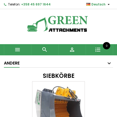

Telefon:
+358 45 697 1644
Deutsch
0



ANDERE
SIEBKÖRBE