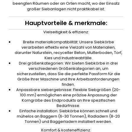
beengten Räumen oder an Orten macht, wo der Einsatz
großer Siebanlagen nicht praktikabel ist.
Hauptvorteile & merkmale:
Vielseitigkeit & effizienz:
Breite materialkompatibilität: Unsere Siebkörbe
verarbeiten effektiv eine Vielzahl von Materialien,
darunter Naturstein, recycelter Beton, Mutterboden, Torf,
Kies und Industrieabfälle.
Drei größenkategorien: Wir bieten Siebkörbe in drei
verschiedenen Größenkategorien an, um
sicherzustellen, dass Sie die perfekte Passform für die
Größe Ihrer Maschine und Ihre Arbeitsanforderungen
finden.
Anpassbare siebergebnisse: Flexible Siebgrößen (20-
100 mm) ermöglichen eine präzise Anpassung der
Korngröße des Endprodukts an Ihre spezifischen
Bedürfnisse.
Einfache installation: Siebkörbe können schnell und
mühelos an Baggern (6-30 Tonnen), Radladern (8-20
Tonnen) und Baggerladern installiert werden.
Komfort & kosteneffizienz: