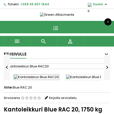

Puhelin:
+358 45 697 1644
Suomi
0



ETUSIVULLE


Viite
Blue RAC 20
Arvosana
Kirjoita arvostelu
Kantoleikkuri Blue RAC 20, 1750 kg