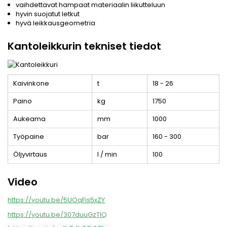
vaihdettavat hampaat materiaalin liikutteluun
hyvin suojatut letkut
hyvä leikkausgeometria
Kantoleikkurin tekniset tiedot
Kaivinkone
t
18 - 26
Paino
kg
1750
Aukeama
mm
1000
Työpaine
bar
160 - 300
Öljyvirtaus
l / min
100
Video
https://youtu.be/5UOqFis5xZY
https://youtu.be/307duuGzTlQ