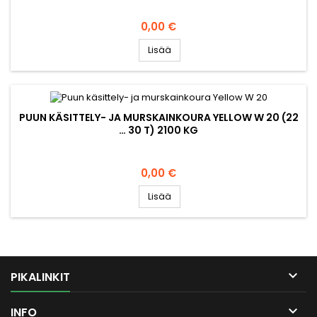
Hinta
0,00 €
Lisää
PUUN KÄSITTELY- JA MURSKAINKOURA YELLOW W 20 (22
… 30 T) 2100 KG
Hinta
0,00 €
Lisää

PIKALINKIT

INFO