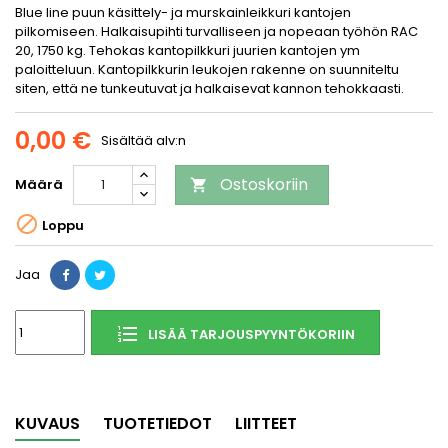
Blue line puun käsittely- ja murskainleikkuri kantojen
pilkomiseen. Halkaisupihti turvalliseen ja nopeaan työhön RAC
20, 1750 kg. Tehokas kantopilkkuri juurien kantojen ym
paloitteluun. Kantopilkkurin leukojen rakenne on suunniteltu
siten, että ne tunkeutuvat ja halkaisevat kannon tehokkaasti.
0,00 €
Sisältää alv:n
Ostoskoriin
Määrä


Loppu
Jaa
LISÄÄ TARJOUSPYYNTÖKORIIN
KUVAUS
TUOTETIEDOT
LIITTEET