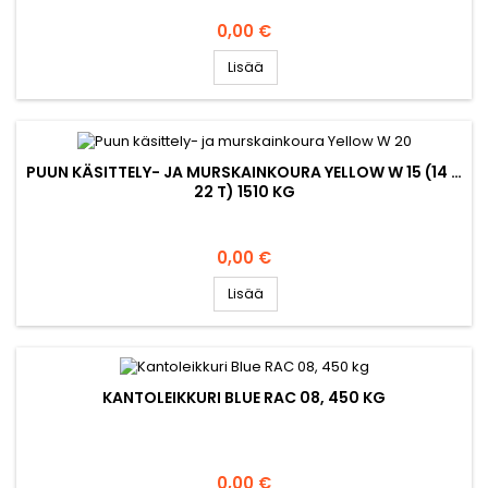
Hinta
0,00 €
Lisää
PUUN KÄSITTELY- JA MURSKAINKOURA YELLOW W 15 (14 …
22 T) 1510 KG
Hinta
0,00 €
Lisää
KANTOLEIKKURI BLUE RAC 08, 450 KG
Hinta
0,00 €