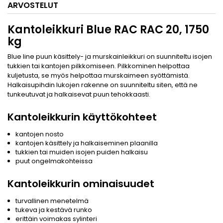
ARVOSTELUT
Kantoleikkuri Blue RAC RAC 20, 1750
kg
Blue line puun käsittely- ja murskainleikkuri on suunniteltu isojen
tukkien tai kantojen pilkkomiseen. Pilkkominen helpottaa
kuljetusta, se myös helpottaa murskaimeen syöttämistä.
Halkaisupihdin lukojen rakenne on suunniteltu siten, että ne
tunkeutuvat ja halkaisevat puun tehokkaasti.
Kantoleikkurin käyttökohteet
kantojen nosto
kantojen käsittely ja halkaiseminen plaanilla
tukkien tai muiden isojen puiden halkaisu
puut ongelmakohteissa
Kantoleikkurin ominaisuudet
turvallinen menetelmä
tukeva ja kestävä runko
erittäin voimakas sylinteri