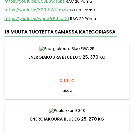
https://youtu.be/L5JL8Si15bs
RAC 20 Pärnu
https://youtu.be/X33IBWffmzo
RAC 20 Pärnu
https://youtu.be/wpnw9K0sUDU
RAC 20 Pärnu
16 MUUTA TUOTETTA SAMASSA KATEGORIASSA:
ENERGIAKOURA BLUE EGC 25, 370 KG
Hinta
0,00 €
Lisää
ENERGIAKOURA BLUE EG 25, 270 KG