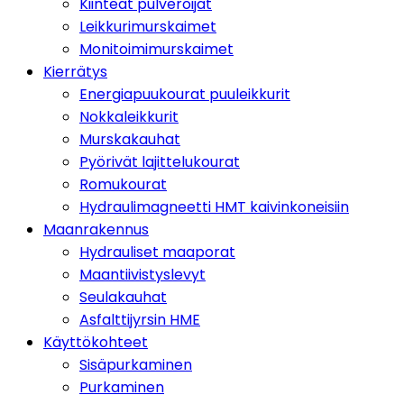
Kiinteät pulveroijat
Leikkurimurskaimet
Monitoimimurskaimet
Kierrätys
Energiapuukourat puuleikkurit
Nokkaleikkurit
Murskakauhat
Pyörivät lajittelukourat
Romukourat
Hydraulimagneetti HMT kaivinkoneisiin
Maanrakennus
Hydrauliset maaporat
Maantiivistyslevyt
Seulakauhat
Asfalttijyrsin HME
Käyttökohteet
Sisäpurkaminen
Purkaminen