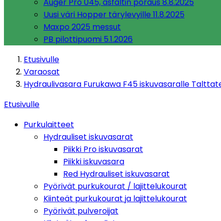
Auger Pro 045, asfaltin poraus 8.8.2025
Uusi väri Hopper tärylevyille 11.8.2025
Maxpo 2025 messut
PB pilottipuomi 5.1.2026
Etusivulle
Varaosat
Hydraulivasara Furukawa F45 iskuvasaralle Talttat
Etusivulle
Purkulaitteet
Hydrauliset iskuvasarat
Piikki Pro iskuvasarat
Piikki iskuvasara
Red Hydrauliset iskuvasarat
Pyörivät purkukourat / lajittelukourat
Kiinteät purkukourat ja lajittelukourat
Pyörivät pulveroijat