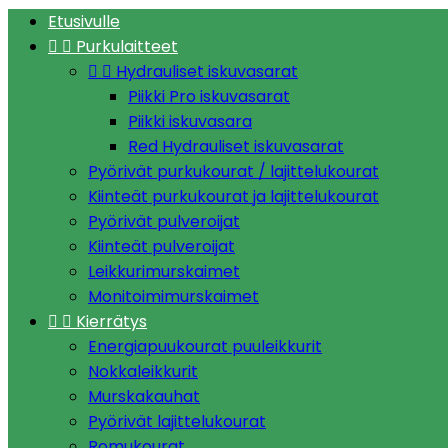
Etusivulle


Purkulaitteet


Hydrauliset iskuvasarat
Piikki Pro iskuvasarat
Piikki iskuvasara
Red Hydrauliset iskuvasarat
Pyörivät purkukourat / lajittelukourat
Kiinteät purkukourat ja lajittelukourat
Pyörivät pulveroijat
Kiinteät pulveroijat
Leikkurimurskaimet
Monitoimimurskaimet


Kierrätys
Energiapuukourat puuleikkurit
Nokkaleikkurit
Murskakauhat
Pyörivät lajittelukourat
Romukourat