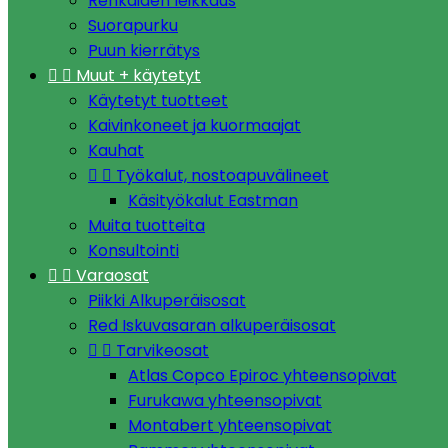
Renkaiden leikkaus
Suorapurku
Puun kierrätys


Muut + käytetyt
Käytetyt tuotteet
Kaivinkoneet ja kuormaajat
Kauhat


Työkalut, nostoapuvälineet
Käsityökalut Eastman
Muita tuotteita
Konsultointi


Varaosat
Piikki Alkuperäisosat
Red Iskuvasaran alkuperäisosat


Tarvikeosat
Atlas Copco Epiroc yhteensopivat
Furukawa yhteensopivat
Montabert yhteensopivat