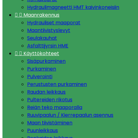
Hydraulimagneetti HMT kaivinkoneisiin


Maanrakennus
Hydrauliset maaporat
Maantiivistyslevyt
Seulakauhat
Asfalttijyrsin HME


Käyttökohteet
Sisäpurkaminen
Purkaminen
Pulverointi
Perustusten purkaminen
Raudan leikkaus
Pultereiden rikotus
Reiän teko maaporalla
Ruuvipaalun / Kierrepaalun asennus
Maan tiivistäminen
Puunleikkaus