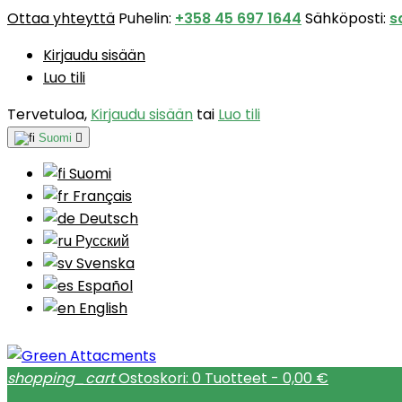
Ottaa yhteyttä
Puhelin:
+358 45 697 1644
Sähköposti:
s
Kirjaudu sisään
Luo tili
Tervetuloa,
Kirjaudu sisään
tai
Luo tili
Suomi

Suomi
Français
Deutsch
Русский
Svenska
Español
English
shopping_cart
Ostoskori:
0
Tuotteet - 0,00 €