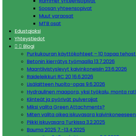
Rammer yhteensopivat
Soosan yhteensopivat
Muut varaosat
MTB osat
Edustajaksi
Yhteystiedot


Blogi
Purkukouran käyttökohteet – 10 tapaa tehos
Betonin kierrätys työmaalla 13.7.2026
Maantiivistyslevyt kaivinkoneisiin 23.6.2026
Raideleikkuri RC 20 16.6.2026
Lisälaitteen huolto-opas 9.6.2026
Hydraulinen maapora, yksi työkalu, monta rat
Kiinteät ja pyörivät pulveroijat
Miksi valita Green Attachments?
Miten valita oikea iskuvasara kaivinkoneeseen
Piikki iskuvasara Turkissa 3.2.2025
Bauma 2025 7.-13.4.2025