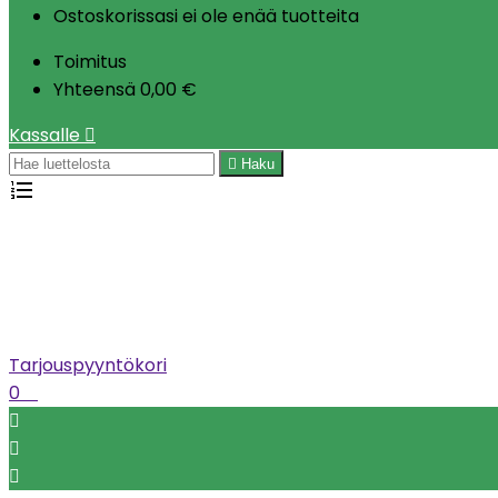
Ostoskorissasi ei ole enää tuotteita
Toimitus
Yhteensä
0,00 €
Kassalle


Haku
Tarjouspyyntökori
0


