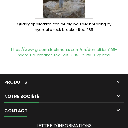
Quarry application can be big boulder breaking by
hydraulic rock breaker Red 285
https://www.greenattachments.com/en/demolition/165-
hydraulic-breaker-red-285-3350-t-2950-kg.html

PRODUITS

NOTRE SOCIÉTÉ

CONTACT
LETTRE D'INFORMATIONS