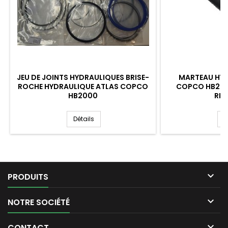
JEU DE JOINTS HYDRAULIQUES BRISE-
MARTEAU HYD
ROCHE HYDRAULIQUE ATLAS COPCO
COPCO HB2000
HB2000
RE
Détails
D

PRODUITS

NOTRE SOCIÉTÉ

CONTACT