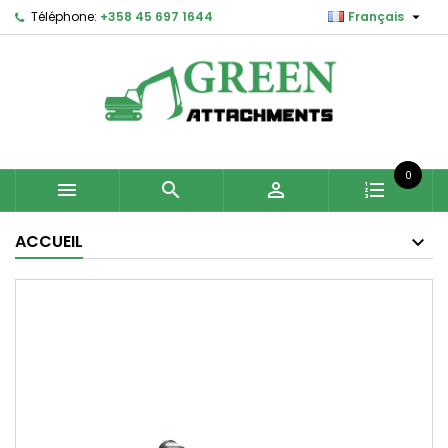

Téléphone:
+358 45 697 1644
Français
0



ACCUEIL