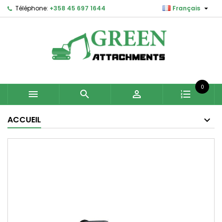

Téléphone:
+358 45 697 1644
Français
0



ACCUEIL