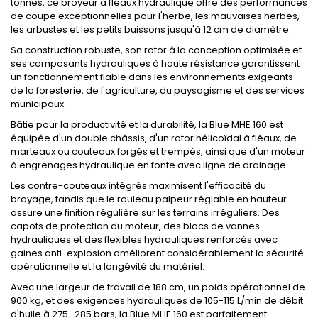
tonnes, ce broyeur à fléaux hydraulique offre des performances
de coupe exceptionnelles pour l'herbe, les mauvaises herbes,
les arbustes et les petits buissons jusqu'à 12 cm de diamètre.
Sa construction robuste, son rotor à la conception optimisée et
ses composants hydrauliques à haute résistance garantissent
un fonctionnement fiable dans les environnements exigeants
de la foresterie, de l'agriculture, du paysagisme et des services
municipaux.
Bâtie pour la productivité et la durabilité, la Blue MHE 160 est
équipée d'un double châssis, d'un rotor hélicoïdal à fléaux, de
marteaux ou couteaux forgés et trempés, ainsi que d'un moteur
à engrenages hydraulique en fonte avec ligne de drainage.
Les contre-couteaux intégrés maximisent l'efficacité du
broyage, tandis que le rouleau palpeur réglable en hauteur
assure une finition régulière sur les terrains irréguliers. Des
capots de protection du moteur, des blocs de vannes
hydrauliques et des flexibles hydrauliques renforcés avec
gaines anti-explosion améliorent considérablement la sécurité
opérationnelle et la longévité du matériel.
Avec une largeur de travail de 188 cm, un poids opérationnel de
900 kg, et des exigences hydrauliques de 105-115 L/min de débit
d'huile à 275–285 bars, la Blue MHE 160 est parfaitement