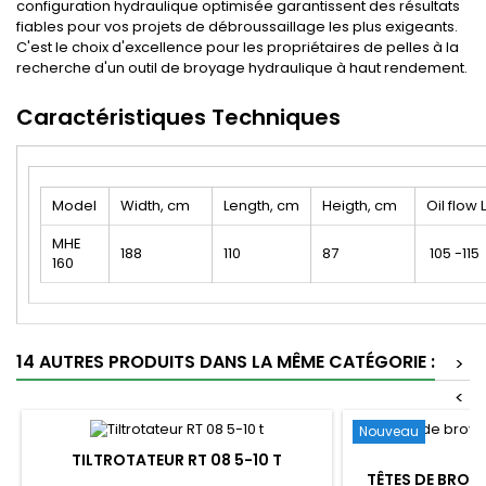
configuration hydraulique optimisée garantissent des résultats
fiables pour vos projets de débroussaillage les plus exigeants.
C'est le choix d'excellence pour les propriétaires de pelles à la
recherche d'un outil de broyage hydraulique à haut rendement.
Caractéristiques Techniques
Model
Width, cm
Length, cm
Heigth, cm
Oil flow 
MHE
188
110
87
105 -115
160
14 AUTRES PRODUITS DANS LA MÊME CATÉGORIE :
>
<
Nouveau
TILTROTATEUR RT 08 5-10 T
TÊTES DE BROY