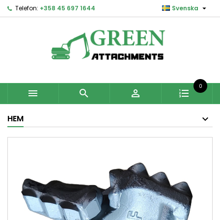

Telefon:
+358 45 697 1644
Svenska
0



HEM