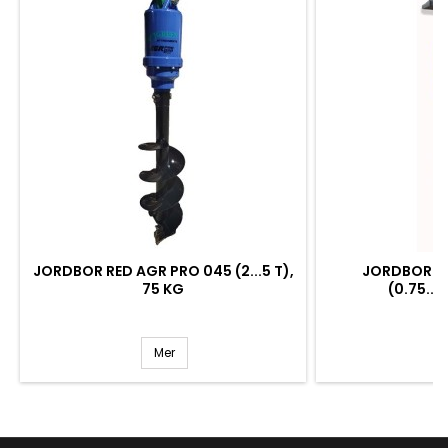
JORDBOR RED AGR PRO 045 (2...5 T),
JORDBOR RE
75 KG
(0.75...
Mer