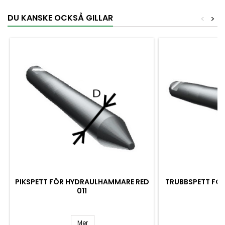
DU KANSKE OCKSÅ GILLAR
<
>
PIKSPETT FÖR HYDRAULHAMMARE RED
TRUBBSPETT FÖ
011
R
Mer