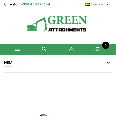

Telefon:
+358 45 697 1644
Svenska
0



HEM