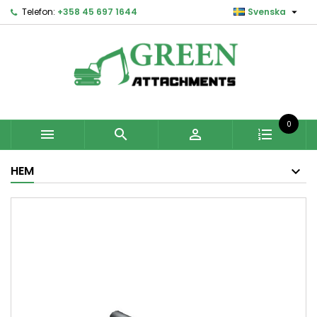

Telefon:
+358 45 697 1644
Svenska
0



HEM