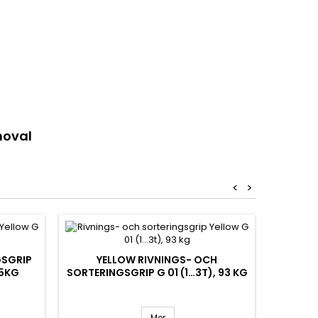
moval
<
>
GSGRIP
YELLOW RIVNINGS- OCH
RIVNI
45KG
SORTERINGSGRIP G 01 (1…3T), 93 KG
YELL
Mer