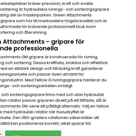
arbetsplatser kräver precision, kraft och snabb
antering är hydrauliska rivnings- och sorteringsgripare
rlig del av maskinparken. Green Attachments
gripare som hör till marknadens högsta kvalitet och är
t utformade för krävande professionellt bruk inom
sortering och återvinning.
 Attachments - gripare för
nde professionella
tachments GM gripare är konstruerade för rivning,
ng och sortering. Dessa kraftfulla, snabba och effektiva
ed en slitstark design och tillräcklig kraft garanterar
 rivningsarbete och passar även utmärkt för
ngsindustrin. Med Yellow G rivningsgripare hanterar du
nings- och sorteringsarbeten smidigt.
- och sorteringsgripare finns med och utan hydraulisk
Utan rotator passar griparen direkt på ett tiltfäste, då är
achments GN-serie ett pålitligt alternativ. Välj en Yellow
e med hydraulisk rotator när huvudsyftet är
rbete. Den 360-graders rotationen säkerställer att
alltid kan positioneras korrekt, vilket sparar tid.