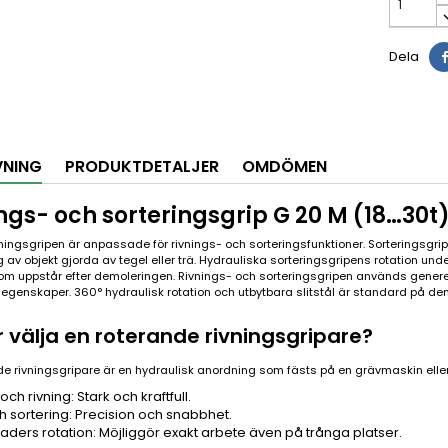
Dela
VNING
PRODUKTDETALJER
OMDÖMEN
ngs- och sorteringsgrip G 20 M (18…30t)
vningsgripen är anpassade för rivnings- och sorteringsfunktioner. Sorteringsgr
 av objekt gjorda av tegel eller trä. Hydrauliska sorteringsgripens rotation unde
om uppstår efter demoleringen. Rivnings- och sorteringsgripen används genere
egenskaper. 360° hydraulisk rotation och utbytbara slitstål är standard på de
r välja en roterande rivningsgripare?
de rivningsgripare är en hydraulisk anordning som fästs på en grävmaskin eller 
ch rivning: Stark och kraftfull.
ch sortering: Precision och snabbhet.
aders rotation: Möjliggör exakt arbete även på trånga platser.