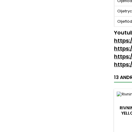
Oljeflöd
Oljetryc
Oljeflöd
Youtu
https:
https:
https
https
13 AND
RIVN
YELL