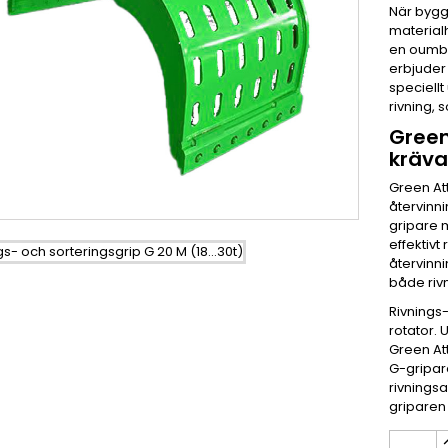
När bygg
materialh
en oumbä
erbjuder 
speciell
rivning, 
Green
kräva
Green At
återvinni
gripare m
effektivt
återvinni
både riv
Rivnings
rotator. 
Green Att
G-gripar
rivningsa
griparen 