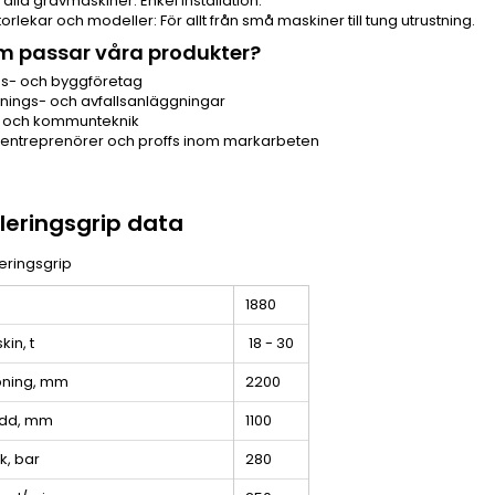
alla grävmaskiner: Enkel installation.
torlekar och modeller: För allt från små maskiner till tung utrustning.
m passar våra produkter?
gs- och byggföretag
nnings- och avfallsanläggningar
 och kommunteknik
entreprenörer och proffs inom markarbeten
eringsgrip data
1880
in, t
18 - 30
pning, mm
2200
edd, mm
1100
k, bar
280