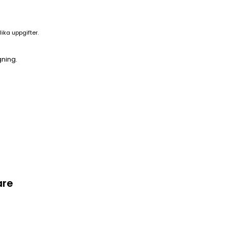
ika uppgifter.
ning.
are