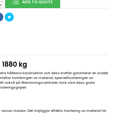
ADD TO QUOTE
 1880 kg
ipens hållbara konstruktion och dess krafter garanterar en snabb
rlättar hanteringen av material, specielltsorteringen av
llt också på återvinningscentraler, tack vare dess goda
moleringsgripen.
annan maskin. Det möjliggör effektiv hantering av material för: