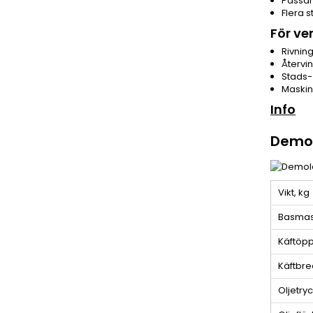
Passar 
Flera s
För ve
Rivnin
Återvi
Stads-
Maskin
Info
Demol
Vikt, kg
Basmask
Käftöp
Käftbr
Oljetryc