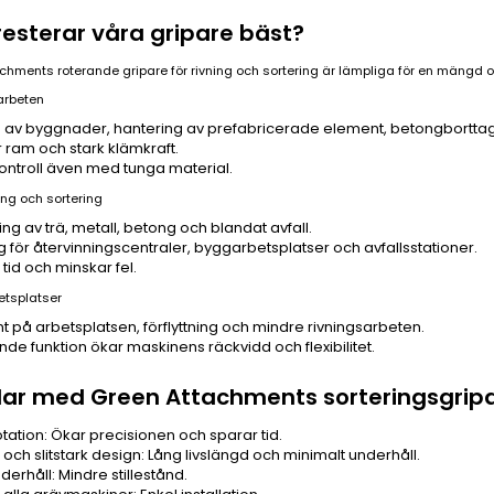
resterar våra gripare bäst?
chments roterande gripare för rivning och sortering är lämpliga för en mängd ol
sarbeten
g av byggnader, hantering av prefabricerade element, betongborttag
r ram och stark klämkraft.
kontroll även med tunga material.
ing och sortering
ng av trä, metall, betong och blandat avfall.
g för återvinningscentraler, byggarbetsplatser och avfallsstationer.
tid och minskar fel.
etsplatser
nt på arbetsplatsen, förflyttning och mindre rivningsarbeten.
de funktion ökar maskinens räckvidd och flexibilitet.
lar med Green Attachments sorteringsgrip
tation: Ökar precisionen och sparar tid.
och slitstark design: Lång livslängd och minimalt underhåll.
derhåll: Mindre stillestånd.