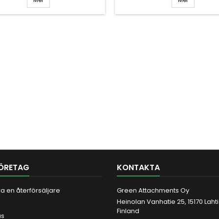
ÖRETAG
KONTAKTA
ara en återförsäljare
Green Attachments Oy
Heinolan Vanhatie 25, 15170 Lahti
Finland
us