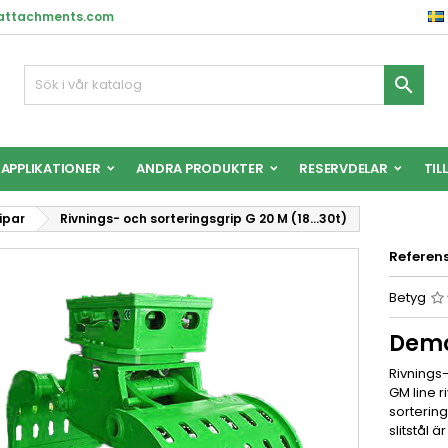
nattachments.com

APPLIKATIONER
ANDRA PRODUKTER
RESERVDELAR
TIL
ipar
Rivnings- och sorteringsgrip G 20 M (18…30t)
Referen
Betyg
Demo
Rivnings-
GM line 
sortering
slitstål 