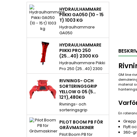
HYDRAULHAMMARE
PIIKKI GA050 (10 - 15
T) 1003 KG
Hydraulhammare
GA050
Hydraulhammare Piikki
GA050 (10 - 15 t) 1003
HYDRAULHAMMARE
kg. Piikki
PIIKKI PRO 250
BESKRI
(25...40) 2300 KG
hydraulhamrar som
Green Attachments
Hydraulhammare Piikki
Rivni
representerar är
Pro 250 (25...40) 2300
designade för att klara
kg Hydraulhammare
GM line ri
av alla möjliga
demolering
Piikki Pro 250. Piikki
RIVNINGS- OCH
material s
användningsändamål
Pro hydraulhamrarna
SORTERINGSGRIP
hanterings
som konsumenten
YELLOW G 05 (5…
är fullständigt
möter. Piikki
12T),480KG
hydrauliska och
Varfö
hydraulhamrarna fås
producerar en effektiv
Rivnings- och
till stånd mellan olja
och säker
sorteringsgrip
En roteran
och gas och
slagkraft. Fördelen
Rivnings- och
producerar en effektiv
med Red hydrauliska
Grepp o
sorteringsgrip Yellow G
PILOT BOOM PB FÖR
slagkraft. Green
hammaren: konstant
Flytt o
05 (5...12t),480kg
GRÄVMASKINER
Attachments Piikki
360-gr
slagkraft, hög
rivningsgrip. Yellow line
Pilot Boom PB för