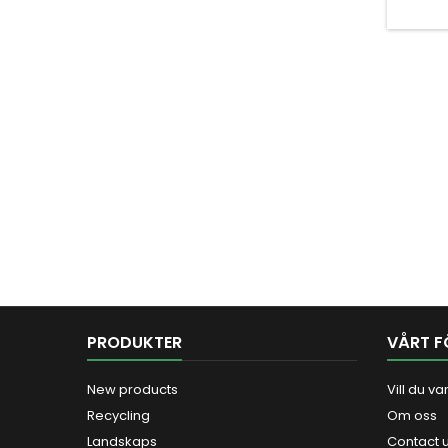
PRODUKTER
VÅRT F
New products
Vill du v
Recycling
Om oss
Landskaps
Contact 