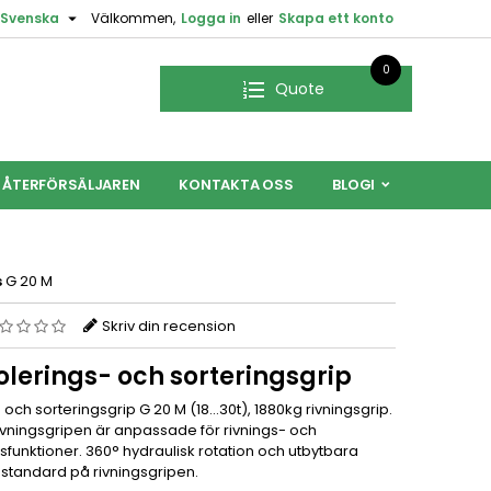

Svenska
Välkommen,
Logga in
eller
Skapa ett konto
0
Quote
L ÅTERFÖRSÄLJAREN
KONTAKTA OSS
BLOGI
s
G 20 M
Skriv din recension
lerings- och sorteringsgrip
 och sorteringsgrip G 20 M (18...30t), 1880kg rivningsgrip.
rivningsgripen är anpassade för rivnings- och
sfunktioner. 360° hydraulisk rotation och utbytbara
är standard på rivningsgripen.