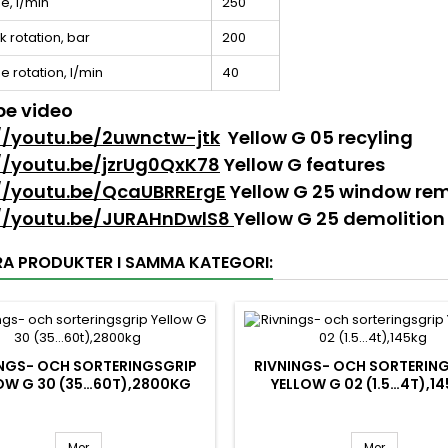
e, l/min
250
k rotation, bar
200
e rotation, l/min
40
be video
//youtu.be/2uwnctw-jtk
Yellow G 05 recyling
//youtu.be/jzrUg0QxK78
Yellow G features
://youtu.be/QcaUBRRErgE
Yellow G 25 window re
://youtu.be/JURAHnDwlS8
Yellow G 25 demolition
RA PRODUKTER I SAMMA KATEGORI:
INGS- OCH SORTERINGSGRIP
RIVNINGS- OCH SORTERIN
OW G 30 (35…60T),2800KG
YELLOW G 02 (1.5…4T),1
Mer
Mer