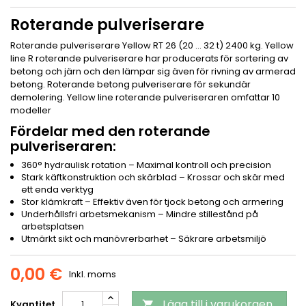
Roterande pulveriserare
Roterande pulveriserare Yellow RT 26 (20 ... 32 t) 2400 kg. Yellow
line R roterande pulveriserare har producerats för sortering av
betong och järn och den lämpar sig även för rivning av armerad
betong. Roterande betong pulveriserare för sekundär
demolering. Yellow line roterande pulveriseraren omfattar 10
modeller
Fördelar med den roterande
pulveriseraren:
360° hydraulisk rotation – Maximal kontroll och precision
Stark käftkonstruktion och skärblad – Krossar och skär med
ett enda verktyg
Stor klämkraft – Effektiv även för tjock betong och armering
Underhållsfri arbetsmekanism – Mindre stillestånd på
arbetsplatsen
Utmärkt sikt och manövrerbarhet – Säkrare arbetsmiljö
0,00 €
Inkl. moms
Lägg till i varukorgen
Kvantitet
