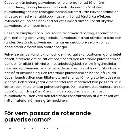
Dessutom är betong pulveriseraren planerad för att tåla hård
användning, mha optimering av konstruktionerna så tål den
pulveriseringens och rivningsarbetens extrema krav. Pulveriserarna är
utrustade med en snabbkopplingsventil för att förstärka effekten,
cylindern är upp och nedvänd för att skydda armen. För att skydda
pulveriserarens motor är de
Dessa är lämpliga för pulverisering av armerad betong, separation av
järn, sortering och rivningsarbete. Pulveriserarna har utbytbara blad och
tänder. De största pulveriserarna har en snabbrörelsefunktion som
accelererar arbetet och sparar pengar.
Pulveriserarnas konstruktion och den hydrauliska rotationen gör arbetet
enkelt, eftersom det är lätt att positionera den roterande pulveriseraren
och den är alltid i rätt vinkel mot arbetsobjektet. Yellow R hydrauliska
roterande pulveriserare är tillverkade av specialstål för att tåla slitage
och hård användning. Den roterande pulveriseraren har en så kallad
öppen konstruktion som tillåter att material av lämplig storlek passerar
igenom. Detta påskyndar arbetet eftersom materialet kan passera ut ur
käften och inte bromsar pulveriseringen. Den roterande pulveriseraren kan
också användas på en återvinningsplats, precis som en fast
pulveriserare. Tack vare den roterande konstruktionen är det enkelt att
flytta material närmare grävmaskinen.
För vem passar de roterande
pulveriserarna?