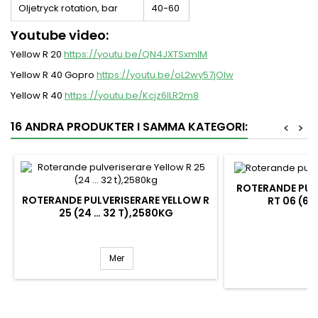
Oljetryck rotation, bar
40-60
Youtube video:
Yellow R 20
https://youtu.be/QN4JXTSxmlM
Yellow R 40 Gopro
https://youtu.be/oL2wy57jOIw
Yellow R 40
https://youtu.be/Kcjz6ILR2m8
16 ANDRA PRODUKTER I SAMMA KATEGORI:
<
>
ROTERANDE PUL
ROTERANDE PULVERISERARE YELLOW R
RT 06 (6 .
25 (24 … 32 T),2580KG
Pr
0
Mer