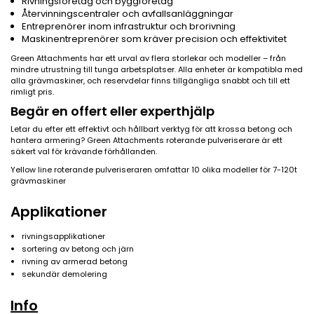
Rivningsföretag och byggföretag
Återvinningscentraler och avfallsanläggningar
Entreprenörer inom infrastruktur och brorivning
Maskinentreprenörer som kräver precision och effektivitet
Green Attachments har ett urval av flera storlekar och modeller – från
mindre utrustning till tunga arbetsplatser. Alla enheter är kompatibla med
alla grävmaskiner, och reservdelar finns tillgängliga snabbt och till ett
rimligt pris.
Begär en offert eller experthjälp
Letar du efter ett effektivt och hållbart verktyg för att krossa betong och
hantera armering? Green Attachments roterande pulveriserare är ett
säkert val för krävande förhållanden.
Yellow line roterande pulveriseraren omfattar 10 olika modeller för 7-120t
grävmaskiner
Applikationer
rivningsapplikationer
sortering av betong och järn
rivning av armerad betong
sekundär demolering
Info