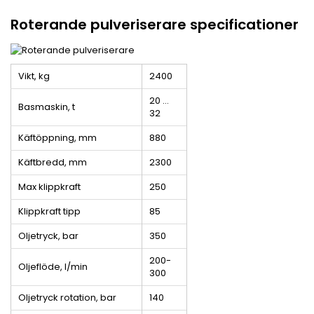
Roterande pulveriserare specificationer
Vikt, kg
2400
20 …
Basmaskin, t
32
Käftöppning, mm
880
Käftbredd, mm
2300
Max klippkraft
250
Klippkraft tipp
85
Oljetryck, bar
350
200-
Oljeflöde, l/min
300
Oljetryck rotation, bar
140