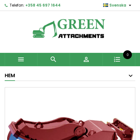

Telefon:
+358 45 697 1644
Svenska
0



HEM