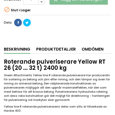

Slut i Lager
Dela
BESKRIVNING
PRODUKTDETALJER
OMDÖMEN
Roterande pulveriserare Yellow RT
26 (20 ... 32 t) 2400 kg
Green Attachments Yellow line R roterande pulveriserare har producerats
för sortering av betong och järn efter rivning, och den lämpar sig även för
rivning av armerad betong. Den välplanerade konstruktionen av
pulveriseraren möjliggör att den uppnår maximaleffekten, när den som
mest behövs för att krossa betong. Pulveriserarens hydrauliska rotering
och dess raka konstruktion gör det möjligt för direktrivning – hanteringen
för pulverisering vid markytan sker gynnsamt.
Yellow line R roterande pulveriserarens delar som slits är tillverkade av
Hardox 400 .