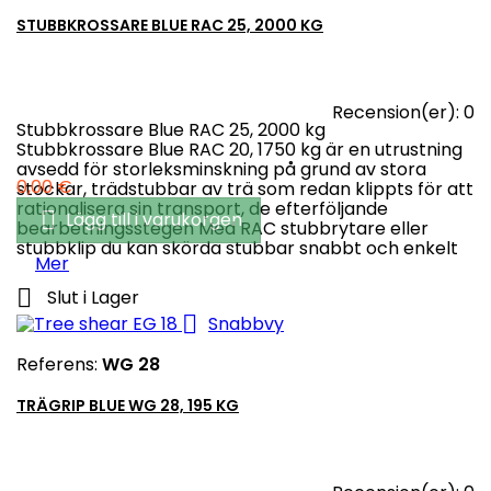
STUBBKROSSARE BLUE RAC 25, 2000 KG
Recension(er):
0
Stubbkrossare Blue RAC 25, 2000 kg
Stubbkrossare Blue RAC 20, 1750 kg är en utrustning
avsedd för storleksminskning på grund av stora
Pris
0,00 €
stockar, trädstubbar av trä som redan klippts för att
rationalisera sin transport, de efterföljande

Lägg till i varukorgen
bearbetningsstegen Med RAC stubbrytare eller
stubbklip du kan skörda stubbar snabbt och enkelt
Mer

Slut i Lager

Snabbvy
Referens:
WG 28
TRÄGRIP BLUE WG 28, 195 KG