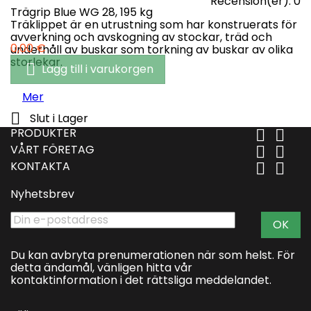
Recension(er):
0
Trägrip Blue WG 28, 195 kg
Träklippet är en utrustning som har konstruerats för
avverkning och avskogning av stockar, träd och
Pris
0,00 €
underhåll av buskar som torkning av buskar av olika
storlekar.

Lägg till i varukorgen
Mer

Slut i Lager
PRODUKTER


VÅRT FÖRETAG


KONTAKTA


Nyhetsbrev
Du kan avbryta prenumerationen när som helst. För
detta ändamål, vänligen hitta vår
kontaktinformation i det rättsliga meddelandet.