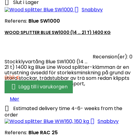

Slut i Lager

Snabbvy
Referens:
Blue SW1000
WOOD SPLITTER BLUE SW1000 (14 … 21 T) 1400 KG
Recension(er):
0
Stockklyvartång Blue SW1000 (14 …
21 t) 1400 kg Blue Line Wood splitter-klämman är en
utrustning avsedd för storleksminskning på grund av
Pris
0,00 €
stora stockar, trädstubbar av trä som redan klippts
för att rationalisera sin transport,

Lägg till i varukorgen
Mer

Estimated delivery time 4-6- weeks from the
order

Snabbvy
Referens:
Blue RAC 25