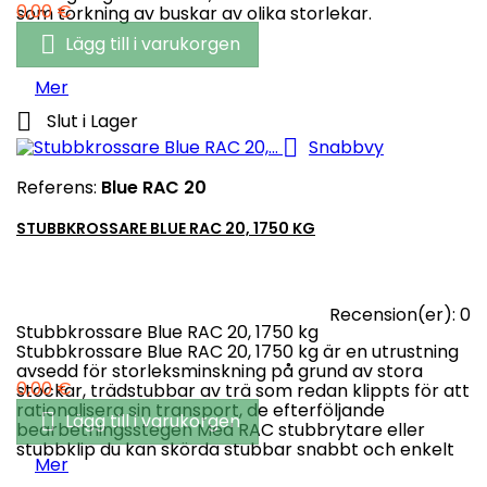
Pris
0,00 €
som torkning av buskar av olika storlekar.

Lägg till i varukorgen
Mer

Slut i Lager

Snabbvy
Referens:
Blue RAC 20
STUBBKROSSARE BLUE RAC 20, 1750 KG
Recension(er):
0
Stubbkrossare Blue RAC 20, 1750 kg
Stubbkrossare Blue RAC 20, 1750 kg är en utrustning
avsedd för storleksminskning på grund av stora
Pris
0,00 €
stockar, trädstubbar av trä som redan klippts för att
rationalisera sin transport, de efterföljande

Lägg till i varukorgen
bearbetningsstegen Med RAC stubbrytare eller
stubbklip du kan skörda stubbar snabbt och enkelt
Mer