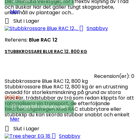
Det Ultimata Verktyget för Effektiv Röjning av Träd
och Buskar När det gäller tungt skogsarbete,
Mer
underhåll av plantager och...

Slut i Lager

Snabbvy
Referens:
Blue RAC 12
STUBBKROSSARE BLUE RAC 12, 800 KG
Recension(er):
0
Stubbkrossare Blue RAC 12, 800 kg
Stubbkrossare Blue RAC 12, 800 kg är en utrustning
avsedd för storleksminskning på grund av stora
Pris
0,00 €
stockar, trädstubbar av trä som redan klippts för att
rationalisera sin transport, de efterföljande

Lägg till i varukorgen
bearbetningsstegen Med RAC stubbrytare eller
stubbklip du kan skörda stubbar snabbt och enkelt
Mer

Slut i Lager

Snabbvy