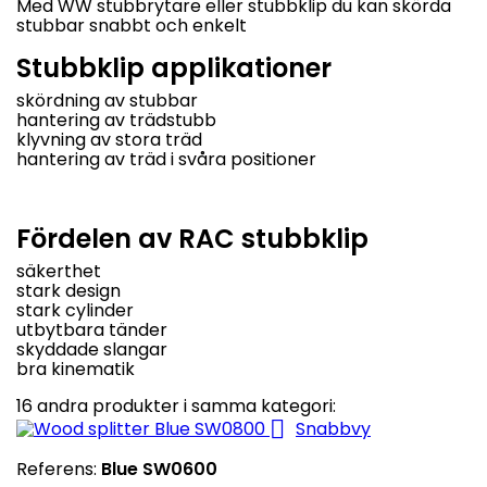
Med WW stubbrytare eller stubbklip du kan skörda
stubbar
snabbt och enkelt
Stubbklip applikationer
skördning av stubbar
hantering av trädstubb
klyvning av stora träd
hantering av träd i svåra positioner
Fördelen av RAC stubbklip
säkerthet
stark design
stark cylinder
utbytbara tänder
skyddade slangar
bra kinematik
16 andra produkter i samma kategori:

Snabbvy
Referens:
Blue SW0600