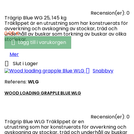
Recension(er):
0
Trägrip Blue WG 25, 145 kg
Träklippet är en utrustning som har konstruerats för
avverkning och avskogning av stockar, träd och
Pris
0,00 €
underhåll av buskar som torkning av buskar av olika
storlekar.

Lägg till i varukorgen
Mer

Slut i Lager

Snabbvy
Referens:
WLG
WOOD LOADING GRAPPLE BLUE WLG
Recension(er):
0
Trägrip Blue WLG Träklippet är en
utrustning som har konstruerats för avverkning och
avskogning av stockar, träd och underhåll av buskar