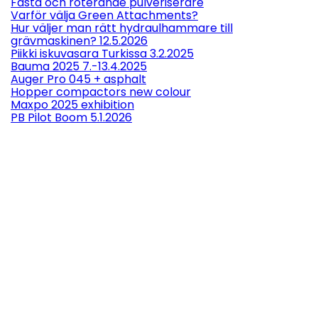
Fasta och roterande pulveriserare
Varför välja Green Attachments?
Hur väljer man rätt hydraulhammare till
grävmaskinen? 12.5.2026
Piikki iskuvasara Turkissa 3.2.2025
Bauma 2025 7.-13.4.2025
Auger Pro 045 + asphalt
Hopper compactors new colour
Maxpo 2025 exhibition
PB Pilot Boom 5.1.2026

Snabbvy
Referens:
Piikki GA050
HYDRAULHAMMARE PIIKKI GA050 (10 - 15 T) 1003 KG
Recension(er):
4
Hydraulhammare GA050
Hydraulhammare Piikki GA050 (10 - 15 t) 1003 kg.
Piikki hydraulhamrar som Green Attachments