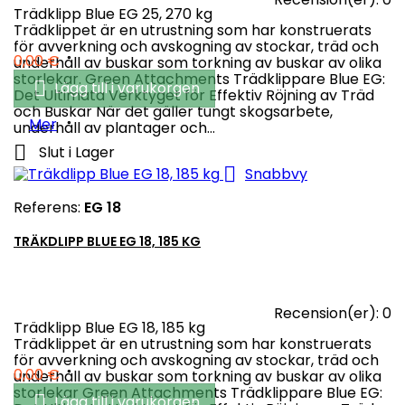
Trädklipp Blue EG 25, 270 kg
Trädklippet är en utrustning som har konstruerats
för avverkning och avskogning av stockar, träd och
Pris
0,00 €
underhåll av buskar som torkning av buskar av olika
storlekar. Green Attachments Trädklippare Blue EG:

Lägg till i varukorgen
Det Ultimata Verktyget för Effektiv Röjning av Träd
och Buskar När det gäller tungt skogsarbete,
Mer
underhåll av plantager och...

Slut i Lager

Snabbvy
Referens:
EG 18
TRÄKDLIPP BLUE EG 18, 185 KG
Recension(er):
0
Trädklipp Blue EG 18, 185 kg
Trädklippet är en utrustning som har konstruerats
för avverkning och avskogning av stockar, träd och
Pris
0,00 €
underhåll av buskar som torkning av buskar av olika
storlekar Green Attachments Trädklippare Blue EG:

Lägg till i varukorgen