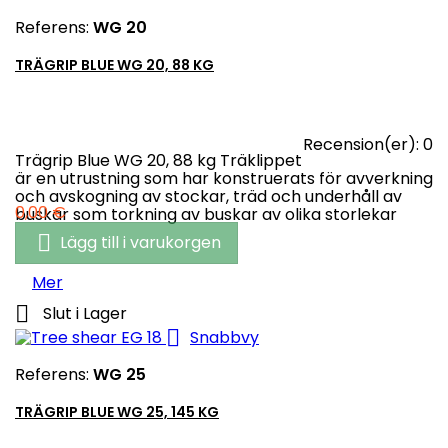
Referens:
WG 20
TRÄGRIP BLUE WG 20, 88 KG
Recension(er):
0
Trägrip Blue WG 20, 88 kg Träklippet
är en utrustning som har konstruerats för avverkning
och avskogning av stockar, träd och underhåll av
Pris
0,00 €
buskar som torkning av buskar av olika storlekar

Lägg till i varukorgen
Mer

Slut i Lager

Snabbvy
Referens:
WG 25
TRÄGRIP BLUE WG 25, 145 KG