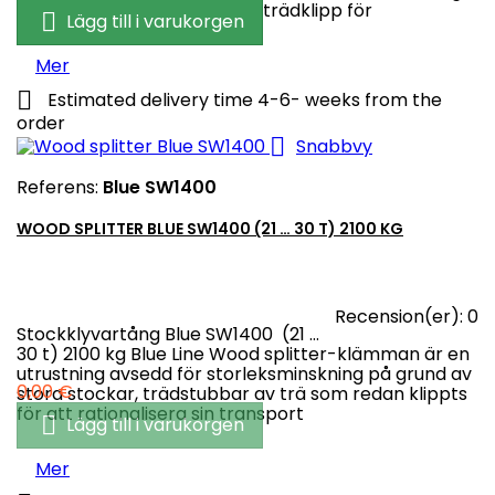
av buskar av olika storlekar. trädklipp för

Lägg till i varukorgen
entreprenadmaskin
Mer

Estimated delivery time 4-6- weeks from the
order

Snabbvy
Referens:
Blue SW1400
WOOD SPLITTER BLUE SW1400 (21 … 30 T) 2100 KG
Recension(er):
0
Stockklyvartång Blue SW1400 (21 …
30 t) 2100 kg Blue Line Wood splitter-klämman är en
utrustning avsedd för storleksminskning på grund av
Pris
0,00 €
stora stockar, trädstubbar av trä som redan klippts
för att rationalisera sin transport

Lägg till i varukorgen
Mer