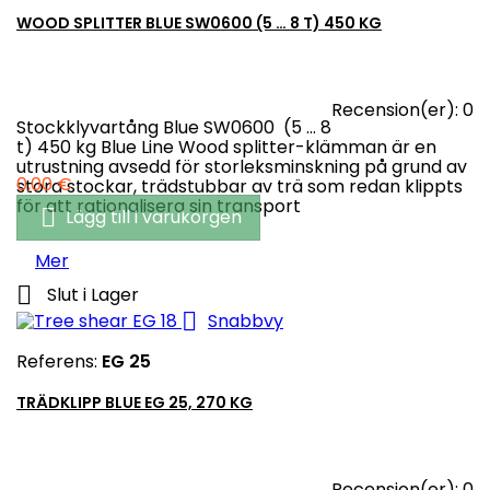
WOOD SPLITTER BLUE SW0600 (5 … 8 T) 450 KG
Recension(er):
0
Stockklyvartång Blue SW0600 (5 … 8
t) 450 kg Blue Line Wood splitter-klämman är en
utrustning avsedd för storleksminskning på grund av
Pris
0,00 €
stora stockar, trädstubbar av trä som redan klippts
för att rationalisera sin transport

Lägg till i varukorgen
Mer

Slut i Lager

Snabbvy
Referens:
EG 25
TRÄDKLIPP BLUE EG 25, 270 KG
Recension(er):
0