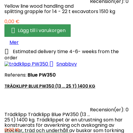
Recension(er):
0
Yellow line wood handling and
splitting grapple for 14 - 22 t excavators 1510 kg
Pris
0,00 €

Lägg till i varukorgen
Mer

Estimated delivery time 4-6- weeks from the
order

Snabbvy
Referens:
Blue PW350
TRÄDKLIPP BLUE PW350 (13 … 25 T) 1400 KG
Recension(er):
0
Trädklipp Trädklipp Blue PW350 (13 …
25 t) 1400 kg. Trädklippet är en utrustning som har
konstruerats för avverkning och avskogning av
Pris
0,00 €
stockar, träd och underhåll av buskar som torkning