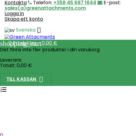
Kontakta
Telefon:
+358 45 697 1644
E-post:
sales(a)greenattachments.com
Logga in
Skapa ett konto

Svenska
shopping_cart
0
Produkter - 0,00 €
Det finns inte fler produkter i din varukorg
Leverans
Totalt:
0,00 €

TILL KASSAN
0