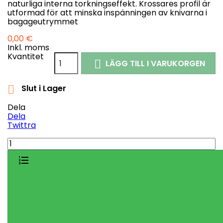
naturliga interna torkningseffekt. Krossares profil är
utformad för att minska inspänningen av knivarna i
bagageutrymmet
0,00 €
Inkl. moms
Kvantitet
LÄGG TILL I VARUKORGEN

Slut i Lager

Dela
Dela
Twittra