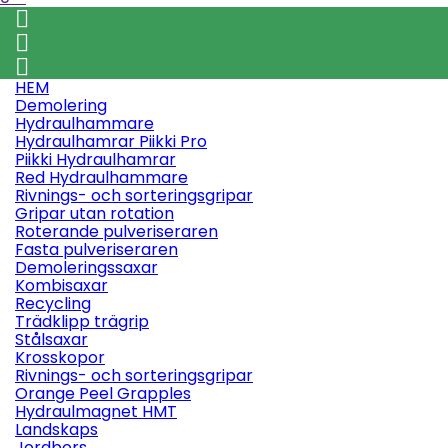



HEM
Demolering
Hydraulhammare
Hydraulhamrar Piikki Pro
Piikki Hydraulhamrar
Red Hydraulhammare
Rivnings- och sorteringsgripar
Gripar utan rotation
Roterande pulveriseraren
Fasta pulveriseraren
Demoleringssaxar
Kombisaxar
Recycling
Trädklipp trägrip
Stålsaxar
Krosskopor
Rivnings- och sorteringsgripar
Orange Peel Grapples
Hydraulmagnet HMT
Landskaps
Jordbors