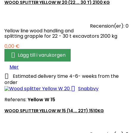
WOOD SPLITTER YELLOW W 20 (22.… 30 T) 2100 KG
Recension(er):
0
Yellow line wood handling and
splitting grapple for 22 - 30 t excavators 2100 kg
Pris
0,00 €

Lägg till i varukorgen
Mer

Estimated delivery time 4-6- weeks from the
order

Snabbvy
Referens:
Yellow W 15
WOOD SPLITTER YELLOW W 15 (14.… 22T) 1510KG