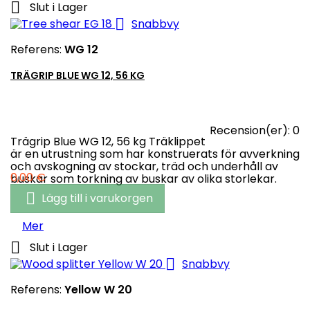

Slut i Lager

Snabbvy
Referens:
WG 12
TRÄGRIP BLUE WG 12, 56 KG
Recension(er):
0
Trägrip Blue WG 12, 56 kg Träklippet
är en utrustning som har konstruerats för avverkning
och avskogning av stockar, träd och underhåll av
Pris
0,00 €
buskar som torkning av buskar av olika storlekar.

Lägg till i varukorgen
Mer

Slut i Lager

Snabbvy
Referens:
Yellow W 20