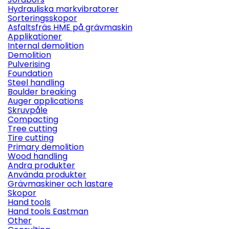
Hydrauliska markvibratorer
Sorteringsskopor
Asfaltsfräs HME på grävmaskin
Applikationer
Internal demolition
Demolition
Pulverising
Foundation
Steel handling
Boulder breaking
Auger applications
Skruvpåle
Compacting
Tree cutting
Tire cutting
Primary demolition
Wood handling
Andra produkter
Använda produkter
Grävmaskiner och lastare
Skopor
Hand tools
Hand tools Eastman
Other