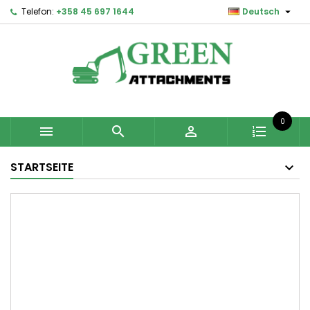

Telefon:
+358 45 697 1644
Deutsch
0



STARTSEITE