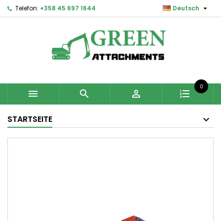

Telefon:
+358 45 697 1644
Deutsch
0



STARTSEITE