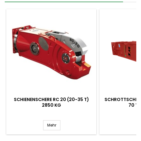
SCHIENENSCHERE RC 20 (20-35 T)
SCHROTTSCHERE 
2850 KG
70 T)
Mehr