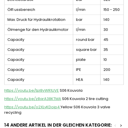
Ölfl ussbereich
l/min
150 - 250
Max. Druck für Hydraulikrotation
bar
140
Ölmenge für den Hydraulikmotor
l/min
30
Capacity
round bar
45
Capacity
square bar
35
Capacity
plate
10
Capacity
IPE
200
Capacity
HEA
140
https://youtu.be/tpl8yWR1UVE
S06 Kouvola
https://youtu.be/z8qrA38KTMA
S06 Kouvola 2 tire cutting
https://youtu.be/o2XLyKDoip4
Yellow S06 Kouvola 3 valve
recycling
14 ANDERE ARTIKEL IN DER GLEICHEN KATEGORIE:
<
>