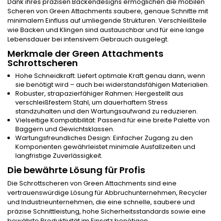
Dank ihres präzisen Backendesigns ermöglichen die mobilen
Scheren von Green Attachments saubere, genaue Schnitte mit
minimalem Einfluss auf umliegende Strukturen. Verschleißteile
wie Backen und Klingen sind austauschbar und für eine lange
Lebensdauer bei intensivem Gebrauch ausgelegt.
Merkmale der Green Attachments
Schrottscheren
Hohe Schneidkraft: Liefert optimale Kraft genau dann, wenn
sie benötigt wird – auch bei widerstandsfähigen Materialien.
Robuster, strapazierfähiger Rahmen: Hergestellt aus
verschleißfestem Stahl, um dauerhaftem Stress
standzuhalten und den Wartungsaufwand zu reduzieren.
Vielseitige Kompatibilität: Passend für eine breite Palette von
Baggern und Gewichtsklassen.
Wartungsfreundliches Design: Einfacher Zugang zu den
Komponenten gewährleistet minimale Ausfallzeiten und
langfristige Zuverlässigkeit.
Die bewährte Lösung für Profis
Die Schrottscheren von Green Attachments sind eine
vertrauenswürdige Lösung für Abbruchunternehmen, Recycler
und Industrieunternehmen, die eine schnelle, saubere und
präzise Schnittleistung, hohe Sicherheitsstandards sowie eine
bewährte Produktivität im Einsatz benötigen.