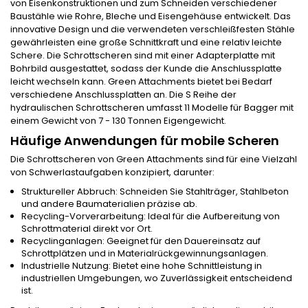
von Eisenkonstruktionen und zum Schneiden verschiedener
Baustähle wie Rohre, Bleche und Eisengehäuse entwickelt. Das
innovative Design und die verwendeten verschleißfesten Stähle
gewährleisten eine große Schnittkraft und eine relativ leichte
Schere. Die Schrottscheren sind mit einer Adapterplatte mit
Bohrbild ausgestattet, sodass der Kunde die Anschlussplatte
leicht wechseln kann. Green Attachments bietet bei Bedarf
verschiedene Anschlussplatten an. Die S Reihe der
hydraulischen Schrottscheren umfasst 11 Modelle für Bagger mit
einem Gewicht von 7 - 130 Tonnen Eigengewicht.
Häufige Anwendungen für mobile Scheren
Die Schrottscheren von Green Attachments sind für eine Vielzahl
von Schwerlastaufgaben konzipiert, darunter:
Struktureller Abbruch: Schneiden Sie Stahlträger, Stahlbeton
und andere Baumaterialien präzise ab.
Recycling-Vorverarbeitung: Ideal für die Aufbereitung von
Schrottmaterial direkt vor Ort.
Recyclinganlagen: Geeignet für den Dauereinsatz auf
Schrottplätzen und in Materialrückgewinnungsanlagen.
Industrielle Nutzung: Bietet eine hohe Schnittleistung in
industriellen Umgebungen, wo Zuverlässigkeit entscheidend
ist.