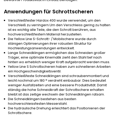
Anwendungen für Schrottscheren
Verschleißfester Hardox 400 wurde verwendet, um den
Verschleiß zu verringern.Um den Verschleiss gering zu halten
ist es wichtig alle Teile, die den Schrott berühren, aus
hochverschleißfestem Material herzustellen.
Die Yellow Line S-Schrott- / Mobilschere wurde durch
stänigen Optimierungen ihrer robusten Struktur für
Hochleistungsanwendungen entwickelt.
Lange Schneidklingen ermöglichen das Schneiden großer
Träger, eine optimale Kinematik zieht den Stahl tief nach
hinten wo erheblich weniger Kraft aufgebracht werden muss.
Yellow Line S Schrottscheren haben zum schnelleren Arbeiten
ein Hochgeschwindigkeitsventil.
Verschleißfeste Schneidklingen sind schraubenmontiert und
leicht nochmal um 180 ° verdreht einbaubar. Dies bedeutet
weniger Ausfallzeiten und eine bessere Produktivität. Damit
ständig die hohe Schneidkraft der Schrottschere erhalten
bleibt ist das zeitige wechseln der Schneidklingen ratsam.
Die Schneidklingen bestehen aus besten
hochverschleissfesten Messerstahl.
Die hydraulische Drehung erleichtert das Positionieren der
Schrottschere.