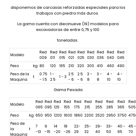
disponemos de carcasas reforzadas especiales para los
trabajos con piedra más duros.
La gama cuenta con diecinueve (19) modelos para
excavadoras de entre 0,75 y 100
toneladas.
Red
Red
Red
Red
Red
Red
Red
Red
Red
Modelo
009
011
015
021
025
030
036
040
045
Peso
kg
80
120
165
210
320
300
410
460
490
Peso de la
0.75
1 -
2.5
2.5
3 -
3 -
4 -
4 -
t
1 - 3
Maquina
- 1.5
2.5
- 6
- 6
8
8
10
10
Gama Pesada
Red
Red
Red
Red
Red
Red
Red
Red
Red
Red
Modelo
065
095
125
155
175
215
255
285
365
505
Peso
kg
650
950
1200
1600
1860
2200
2520
2950
3750
475
Peso de
7
9
14
18
22-
25-
29-
33-
40 -
45 
la
t
-13
-15
-20
-26
29
32
40
50
65
70
Maquina