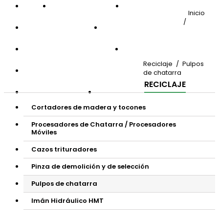


DEMOLICIÓN


RECICLAJE
Inicio


LANDSCAPING


APLICACIONES


OTROS PRODUCTOS


REPUESTOS
Reciclaje
Pulpos
QUIERO SER UN DISTRIBUIDOR
de chatarra
RECICLAJE
CONTÁCTANOS


BLOG
Cortadores de madera y tocones
Procesadores de Chatarra / Procesadores
Móviles
Cazos trituradores
Pinza de demolición y de selección
Pulpos de chatarra
Imán Hidráulico HMT