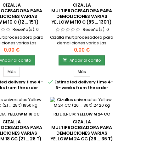
CIZALLA
CIZALLA
ROCESADORA PARA
MULTIPROCESADORA PARA
ICIONES VARIAS
DEMOLICIONES VARIAS
 M 10 C (12 … 15T)
YELLOW M 110 C (85 … 130T)
1000 KG
10800 KG
Reseña(s):
0
Reseña(s):
0
ultiprocesadora para
Cizalla multiprocesadora para
ciones varias Las
demoliciones varias Las
multiprocesado Yellow
cizallas multiprocesado Yellow
Precio
Precio
0,00 €
0,00 €
12 … 15t) 1000 kg para
M 110 C (85 … 130t) 10800 kg
liciones, tienen
para demoliciones, tienen
Añadir al carrito
Añadir al carrito

entes opciones de
diferentes opciones de
ulas La línea M de
mandíbulas La línea M de
Más
Más
s multiprocesadoras
cizallas multiprocesadoras

ed delivery time 4-
Estimated delivery time 4-
ara la demolición de
sirven para la demolición de
ks from the order
6- weeks from the order
turas de concreto,
estructuras de concreto,
ción y demoliciones
trituración y demoliciones
ias. Las cizallas
varias. Las cizallas
ocesadoras han sido
multiprocesadoras han sido
señadas con...
diseñadas con...
CIA:
YELLOW M 18 CC
REFERENCIA:
YELLOW M 24 CC
CIZALLA
CIZALLA
ROCESADORA PARA
MULTIPROCESADORA PARA
ICIONES VARIAS
DEMOLICIONES VARIAS
M 18 CC (21 … 28 T)
YELLOW M 24 CC (26 … 36 T)