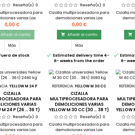
1400 KG
1470 KG
Reseña(s):
0
Reseña(s):
0
multiprocesadora para
Cizalla multiprocesadora para
Cizalla m
iciones varias Las
demoliciones varias Las
demoli
multiprocesado Yellow
cizallas multiprocesado Yellow
cizallas 
Precio
Precio
0,00 €
0,00 €
14 … 19t) 1400 kg para
M 15 CC (14 … 19t) 1470 kg para
M 18 CC (
liciones, tienen
demoliciones, tienen
demo
Añadir al carrito
Añadir al carrito


entes opciones de
diferentes opciones de
difer
ulas La línea M de
mandíbulas La línea M de
mandíb
Más
Más
s multiprocesadoras
cizallas multiprocesadoras
cizalla


Fuera de stock
Estimated delivery time 4-
Estimat
para la demolición de
sirven para la demolición de
sirven p
6- weeks from the order
6- wee
turas de concreto,
estructuras de concreto,
estruc
ación y demoliciones
trituración y demoliciones
tritura
ias. Las cizallas
varias. Las cizallas
var
ocesadoras han sido
multiprocesadoras han sido
multipr
iseñadas con...
diseñadas con...
di
NCIA:
YELLOW M 24 P
REFERENCIA:
YELLOW M 30 CC
REFEREN
CIZALLA
CIZALLA
ROCESADORA PARA
MULTIPROCESADORA PARA
MULTIP
LICIONES VARIAS
DEMOLICIONES VARIAS
DEMOL
M 24 P (26 … 36 T)
YELLOW M 30 CC (30 … 38 T)
YELLOW M
2490 KG
3080 KG
Reseña(s):
0
Reseña(s):
0
multiprocesadora para
Cizalla multiprocesadora para
Cizalla m
iciones varias Las
demoliciones varias Las
demoli