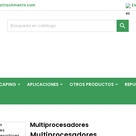
nattachments.com
E

CAPING
APLICACIONES
OTROS PRODUCTOS
REPU
Multiprocesadores
Multiprocesadores