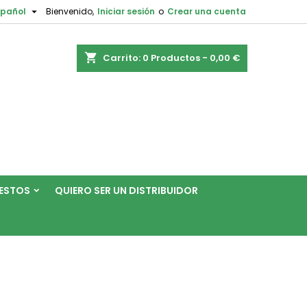

spañol
Bienvenido,
Iniciar sesión
o
Crear una cuenta
shopping_cart
Carrito:
0
Productos - 0,00 €
ESTOS
QUIERO SER UN DISTRIBUIDOR