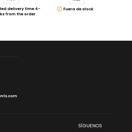
s multiprocesadoras

ed delivery time 4-
Fuera de stock
ara la demolición de
ks from the order
turas de concreto,
ción y demoliciones
ias. Las cizallas
ocesadoras han sido
señadas con...
ents.com
SÍGUENOS