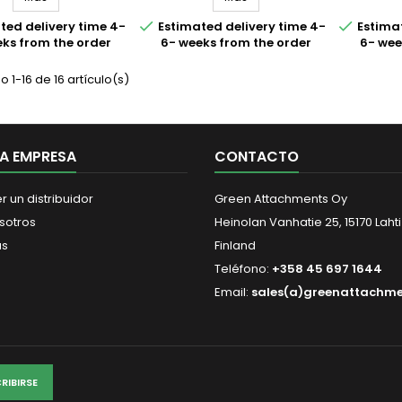
s multiprocesadoras
cizallas multiprocesadoras
cizalla


ted delivery time 4-
Estimated delivery time 4-
Estimat
para la demolición de
sirven para la demolición de
sirven p
eks from the order
6- weeks from the order
6- wee
turas de concreto,
estructuras de concreto,
estruc
ación y demoliciones
trituración y demoliciones
tritura
ias. Las cizallas
varias. Las cizallas
var
 1-16 de 16 artículo(s)
ocesadoras han sido
multiprocesadoras han sido
multipr
iseñadas con...
diseñadas con...
di
A EMPRESA
CONTACTO
r un distribuidor
Green Attachments Oy
sotros
Heinolan Vanhatie 25, 15170 Lahti
us
Finland
Teléfono:
+358 45 697 1644
Email:
sales(a)greenattachm