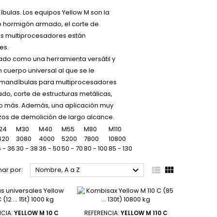
bulas. Los equipos Yellow M son la
de hormigón armado, el corte de
stos multiprocesadores están
es.
ado como una herramienta versátil y
n cuerpo universal al que se le
s mandíbulas para multiprocesadores
do, corte de estructuras metálicas,
ho más. Además, una aplicación muy
zos de demolición de largo alcance.
24
M30
M40
M55
M80
M110
420
3080
4000
5200
7800
10800
 - 36
30 - 38
36 - 50
50 - 70
80 - 100
85 - 130



ar por:
Nombre, A a Z
NCIA:
YELLOW M 10 C
REFERENCIA:
YELLOW M 110 C