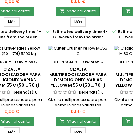
multiprocesado Yellow
cizallas multiprocesado Yellow
cizallas 
Precio
Precio
0,00 €
0,00 €
26 … 36t) 2490 kg para
M 30 CC (30 … 38t) 3080 kg
M 40 CC
liciones, tienen
para demoliciones, tienen
para de
Añadir al carrito
Añadir al carrito


entes opciones de
diferentes opciones de
difer
ulas La línea M de
mandíbulas La línea M de
mandíb
Más
Más
s multiprocesadoras
cizallas multiprocesadoras
cizalla


ted delivery time 4-
Estimated delivery time 4-
Estimat
para la demolición de
sirven para la demolición de
sirven p
eks from the order
6- weeks from the order
6- wee
turas de concreto,
estructuras de concreto,
estruc
ación y demoliciones
trituración y demoliciones
tritura
ias. Las cizallas
varias. Las cizallas
var
ocesadoras han sido
multiprocesadoras han sido
multipr
iseñadas con...
diseñadas con...
di
NCIA:
YELLOW M 55 C
REFERENCIA:
YELLOW M 55 C
REFEREN
CIZALLA
CIZALLA
ROCESADORA PARA
MULTIPROCESADORA PARA
MULTIP
LICIONES VARIAS
DEMOLICIONES VARIAS
DEMOL
 M 55 C (50 … 70T)
YELLOW M 55 U (50 … 70T)
YELLOW 
5200 KG
5450 KG
Reseña(s):
0
Reseña(s):
0
multiprocesadora para
Cizalla multiprocesadora para
Cizalla m
iciones varias Las
demoliciones varias Las
demoli
multiprocesado Yellow
cizallas multiprocesado Yellow
cizallas 
Precio
Precio
0,00 €
0,00 €
50 … 70t) 5200 kg para
M 55 U (50 … 70t) 5450 kg para
M 80 C (8
liciones, tienen
demoliciones, tienen
demo
Añadir al carrito
Añadir al carrito


entes opciones de
diferentes opciones de
difer
ulas La línea M de
mandíbulas La línea M de
mandíb
Más
Más