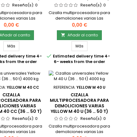
1950 KG
2420 KG
Reseña(s):
0
Reseña(s):
0
ultiprocesadora para
Cizalla multiprocesadora para
ciones varias Las
demoliciones varias Las
multiprocesado Yellow
cizallas multiprocesado Yellow
Precio
Precio
0,00 €
0,00 €
21 … 28t) 1950 kg para
M 24 CC (26 … 36t) 2420 kg
liciones, tienen
para demoliciones, tienen
Añadir al carrito
Añadir al carrito

entes opciones de
diferentes opciones de
ulas La línea M de
mandíbulas La línea M de
Más
Más
s multiprocesadoras
cizallas multiprocesadoras

ed delivery time 4-
Estimated delivery time 4-
ara la demolición de
sirven para la demolición de
ks from the order
6- weeks from the order
turas de concreto,
estructuras de concreto,
ción y demoliciones
trituración y demoliciones
ias. Las cizallas
varias. Las cizallas
ocesadoras han sido
multiprocesadoras han sido
señadas con...
diseñadas con...
CIA:
YELLOW M 40 CC
REFERENCIA:
YELLOW M 40 U
CIZALLA
CIZALLA
ROCESADORA PARA
MULTIPROCESADORA PARA
ICIONES VARIAS
DEMOLICIONES VARIAS
 40 CC (36 … 50 T)
YELLOW M 40 U (36 … 50 T)
4000 KG
4000 KG
Reseña(s):
0
Reseña(s):
0
ultiprocesadora para
Cizalla multiprocesadora para
ciones varias Las
demoliciones varias Las