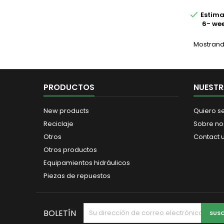
cizalla

Estima
sirven 
6- we
estruc
tritur
var
Mostrando
multipr
d
PRODUCTOS
NUESTR
New products
Quiero se
Reciclaje
Sobre no
Otros
Contact 
Otros productos
Equipamientos hidráulicos
Piezas de repuestos
BOLETÍN