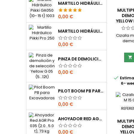
MARTILLO HIDRÁULICO PIIKKI GA050 (10- 15 T) 1003
MULTIP
DEMO
Precio
0,00 €
YELLOW 
MARTILLO HIDRÁULICO PIIKKI PRO 250 (25...40) 2300 KG
Cizalla 
demol
Precio
0,00 €
cizallas 
M 05 C 
demo

PINZA DE DEMOLICIÓN Y DE SELECCIÓN YELLOW G 05 (5…12T)
difer
mandíb
Precio
0,00 €
cizalla

Estima
sirven 
6- we
estruc
tritur
PILOT BOOM PB PARA EXCAVADORAS
var
multipr
Precio
0,00 €
dise
REFERE
AHOYADOR RED AGR PRO 035 (2.0…5.0 T), 73 KG
MULTIP
DEMO
Precio
0,00 €
YELLOW