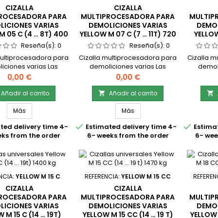
CIZALLA
CIZALLA
ROCESADORA PARA
MULTIPROCESADORA PARA
MULTIP
LICIONES VARIAS
DEMOLICIONES VARIAS
DEMOL
M 05 C (4 … 8T) 400
YELLOW M 07 C (7 … 11T) 720
YELLOW
KG
KG
Reseña(s):
0
Reseña(s):
0
multiprocesadora para
Cizalla multiprocesadora para
Cizalla m
iciones varias Las
demoliciones varias Las
demoli
multiprocesado Yellow
cizallas multiprocesado Yellow
cizallas 
Precio
Precio
0,00 €
0,00 €
(4 … 8t) 400 kg para
M 07 C (7 … 11t) 720 kg para
M 10 C (
liciones, tienen
demoliciones, tienen
demo
Añadir al carrito
Añadir al carrito


entes opciones de
diferentes opciones de
difer
ulas La línea M de
mandíbulas La línea M de
mandíb
Más
Más
s multiprocesadoras
cizallas multiprocesadoras
cizalla


ted delivery time 4-
Estimated delivery time 4-
Estimat
para la demolición de
sirven para la demolición de
sirven p
eks from the order
6- weeks from the order
6- wee
turas de concreto,
estructuras de concreto,
estruc
ación y demoliciones
trituración y demoliciones
tritura
ias. Las cizallas
varias. Las cizallas
var
ocesadoras han sido
multiprocesadoras han sido
multipr
ñadas con unas...
diseñadas con unas...
di
NCIA:
YELLOW M 15 C
REFERENCIA:
YELLOW M 15 CC
REFEREN
CIZALLA
CIZALLA
ROCESADORA PARA
MULTIPROCESADORA PARA
MULTIP
LICIONES VARIAS
DEMOLICIONES VARIAS
DEMOL
 M 15 C (14 … 19T)
YELLOW M 15 CC (14 … 19 T)
YELLOW 