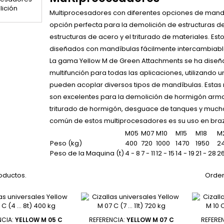
Multiprocesadores con diferentes opciones de mandí
opción perfecta para la demolición de estructuras 
estructuras de acero y el triturado de materiales. E
diseñados con mandíbulas fácilmente intercambiabl
La gama Yellow M de Green Attachments se ha diseñ
multifunción para todas las aplicaciones, utilizando u
pueden acoplar diversos tipos de mandíbulas. Esta
son excelentes para la demolición de hormigón arma
triturado de hormigón, desguace de tanques y muc
común de estos multiprocesadores es su uso en bra
M05
M07
M10
M15
M18
M
Peso (kg)
400
720
1000
1470
1950
2
Peso de la Maquina (t)
4 - 8
7 - 11
12 - 15
14 - 19
21 - 28
26
oductos.
Orden
NCIA:
YELLOW M 05 C
REFERENCIA:
YELLOW M 07 C
REFERE