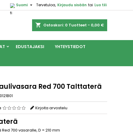

Suomi
Tervetuloa,
Kirjaudu sisään
tai
Luo tili
shopping_cart
Ostoskori:
0
Tuotteet - 0,00 €
AT
EDUSTAJAKSI
YHTEYSTIEDOT
aulivasara Red 700 Talttaterä
0121B01
a
Kirjoita arvostelu
taterä
ä Red 700 vasaralle, D = 210 mm