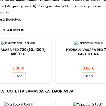
ivi (Magma, graniitti):
Railot,perustustyöt (materialissa jo halkeam
ti:
Tiet
rä:
Routatyöt
 PITÄÄ MYÖS
VASARA RED 700 (60…100 T)
HYDRAULIVASARA RED 
6900 KG
KARTIOTERÄ
Hinta
Hinta
0,00 €
0,00 €
Lisää
Lisää
TA TUOTETTA SAMASSA KATEGORIASSA: