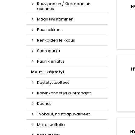
Ruuvipaalun / Kierrepaalun
H
asennus
Maan tiivistäminen
Puunleikkaus
Renkaiden leikkaus
Suorapurku
Puun kierrätys
H
Muut + käytetyt
Käytetyt tuotteet
Kaivinkoneet ja kuormaajat
Kauhat
Työkalut, nostoapuvälineet
Muita tuotteita
H