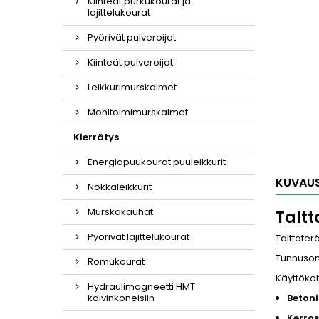
Kiinteät purkukourat ja
lajittelukourat
Pyörivät pulveroijat
Kiinteät pulveroijat
Leikkurimurskaimet
Monitoimimurskaimet
Kierrätys
Energiapuukourat puuleikkurit
KUVAU
Nokkaleikkurit
Murskakauhat
Taltt
Pyörivät lajittelukourat
Talttater
Tunnusom
Romukourat
Käyttökoh
Hydraulimagneetti HMT
kaivinkoneisiin
Betoni
Kerros