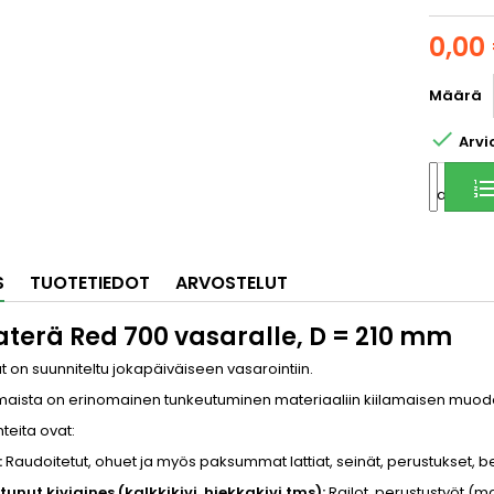
0,00
Määrä

Arvi
Jaa
S
TUOTETIEDOT
ARVOSTELUT
aterä Red 700 vasaralle, D = 210 mm
ät on suunniteltu jokapäiväiseen vasarointiin.
aista on erinomainen tunkeutuminen materiaaliin kiilamaisen muod
teita ovat:
:
Raudoitetut, ohuet ja myös paksummat lattiat, seinät, perustukset, b
tunut kiviaines (kalkkikivi, hiekkakivi tms):
Railot, perustustyöt (m