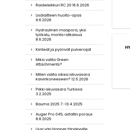
Raideleikkuri RC 20 16.6.2026
Lisälaitteen huolto-opas
9.6.2026
Hydraulinen maapora, yksi
työkalu, monta ratkaisua
8.6.2026
H
Kiinteät ja pyörivät pulveroijat
Miksi valita Green
Attachments?
Miten valita oikea iskuvasara
kaivinkoneeseen? 12.5.2026
Piikki iskuvasara Turkissa
3.2.2025
Bauma 2025 7.-13.4.2025
Auger Pro 045, asfaltin poraus
8.8.2025
Uusi väri Hopper tärylevyille