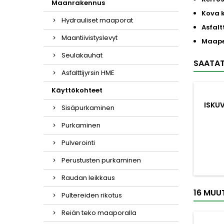
Maanrakennus
Kova k
Hydrauliset maaporat
Asfalt
Maantiivistyslevyt
Maape
Seulakauhat
SAATAT
Asfalttijyrsin HME
Käyttökohteet
ISKU
Sisäpurkaminen
Purkaminen
Pulverointi
Perustusten purkaminen
Raudan leikkaus
16 MUU
Pultereiden rikotus
Reiän teko maaporalla