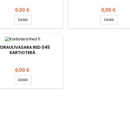
Hinta
Hinta
0,00 €
0,00 €
Lisää
Lisää
YDRAULIVASARA RED 045
KARTIOTERÄ
Hinta
0,00 €
Lisää