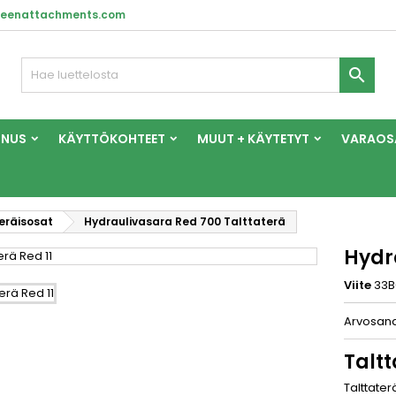
reenattachments.com

NNUS
KÄYTTÖKOHTEET
MUUT + KÄYTETYT
VARAOS
eräisosat
Hydraulivasara Red 700 Talttaterä
Hydr
Viite
33B
Arvosan
Talt
Talttater