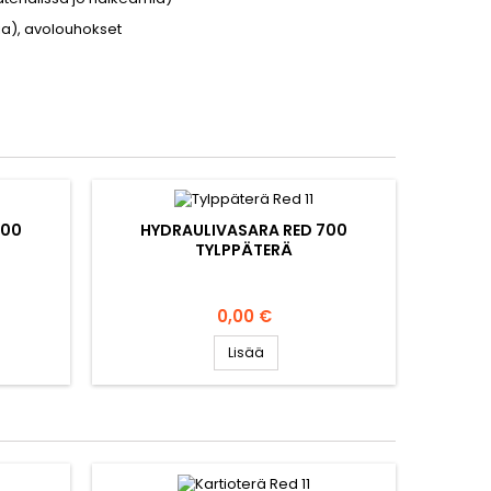
ia), avolouhokset
700
HYDRAULIVASARA RED 700
TYLPPÄTERÄ
Hinta
0,00 €
Lisää