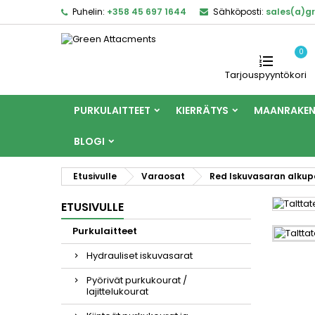
Puhelin:
+358 45 697 1644
Sähköposti:
sales(a)g
0
Tarjouspyyntökori
PURKULAITTEET
KIERRÄTYS
MAANRAKE
BLOGI
Etusivulle
Varaosat
Red Iskuvasaran alkup
ETUSIVULLE
Purkulaitteet
Hydrauliset iskuvasarat
Pyörivät purkukourat /
lajittelukourat