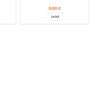
Hinta
0,00 €
Lisää