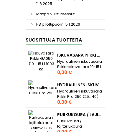
11.8.2025
Maxpo 2025 messut
PB pilottipuomi 5.1.2026
SUOSITTUJA TUOTTEITA
ISKUVASARA PIIKKI GA050 (10 - 15 T) 1003 KG
Hydraulinen iskuvasara
Piikki-iskuvasara 10-15 t
Hinta
kaivinkoneille. Piikki-
0,00 €
iskuvasarat purku-,
rikotus- ja aputöihin.
HYDRAULINEN ISKUVASARA PIIKKI PRO 250 (25...40) 2300 KG
Hydrauli-
Hydraulinen iskuvasara
+kaasutoiminen
Piikki Pro 250 (25...40)
iskuvasara tuottaen
Hinta
2300 kg Hydraulinen
0,00 €
tehokkaan ja
iskuvasara Piikki Pro
luotettavan
250 (25...40)
iskuvoiman. Edullisen
PURKUKOURA / LAJITTELUKOURA YELLOW G 05 (5…12 T)
kaivinkoneille) 2300 kg.
hankintahinnan ja
Purkukoura /
Piikki Pro iskuvasarat
loistavan
lajittelukoura
purku-, rikotus- ja
hinta/laatusuhteen
Hinta
Purkukoura /
0,00 €