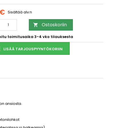
 €
Sisältää alv:n
Ostoskoriin

oitu toimitusaika 3-4 vko tilauksesta
LISÄÄ TARJOUSPYYNTÖKORIIN
on ansiosta.
etonilohkot
aterialissa jo halkeamia)