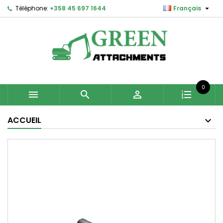

Téléphone:
+358 45 697 1644
Français
0



ACCUEIL