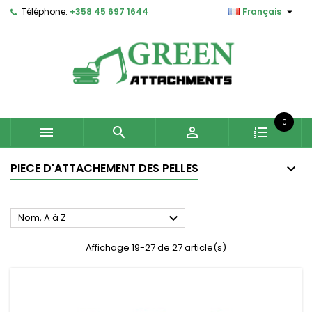

Téléphone:
+358 45 697 1644
Français
0



PIECE D'ATTACHEMENT DES PELLES

Nom, A à Z
Affichage 19-27 de 27 article(s)