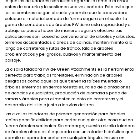
la que los actuadores hidráulicos agarran la rama o el árbol
antes de cortarlo y lo sostienen una vez cortado. Esto evita que
los escombros caigan al suelo y permite que la excavadora
coloque el material cortado de forma segura en el suelo. La
gama de cortadores de árboles PW tiene esta capacidad y el
trabajo se puede hacer de manera segura y efectiva. Las
aplicaciones son: cosecha convencional de árboles y arbustos,
terrenos accidentados o áreas de colinas, mantenimiento a lo
largo de carreteras y rutas de tráfico, tala de árboles
problemáticos y peligrosos, cultivos y mantenimiento del
paisaje.
La cizalla taladora PW de Green Attachments es la herramienta
perfecta para trabajos forestales, eliminación de árboles
peligrosos como aquellos que tienen la raíces muertas o
árboles enfermos en tierras forestales, raleo de plantaciones
de acacias y eucaliptos, producción de biomasa y poda de
ramas y árboles para el mantenimiento de carreteras y el
desarrollo del sitio o junto a las vías del tren.
Las cizallas taladoras de primera generación para árboles
tenían poca flexibilidad para cortar cualquier otra cosa que no
fueran árboles verticales. Sin embargo, nuestra cizalla taladora
de árboles ahora está equipada con un rotador hidráulico que
permite al operador cortar en cualquier ángulo, incluso en