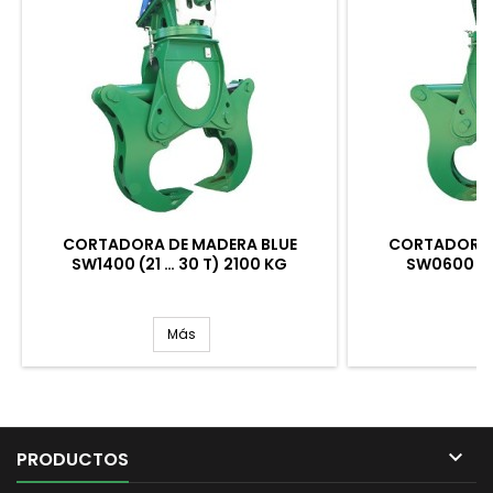
CORTADORA DE MADERA BLUE
CORTADORA 
SW1400 (21 … 30 T) 2100 KG
SW0600 (5 
Más

PRODUCTOS