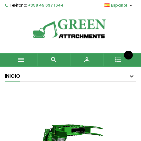

Teléfono:
+358 45 697 1644
Español
0



INICIO