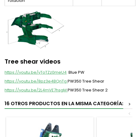
rotación
Tree shear videos
https://youtu.be/yToTZz0meU4
Blue PW
https://youtu.be/8pz3e4BQnTg
PW350 Tree Shear
https://youtu.be/2L4mVE7hsgM
PW350 Tree Shear 2
16 OTROS PRODUCTOS EN LA MISMA CATEGORÍA:
>
<