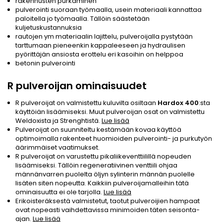
rakennusten purkaminen
pulverointi suoraan työmaalla, usein materiaali kannattaa
paloitella jo työmaalla. Tällöin säästetään
kuljetuskustannuksia
rautojen ym materiaalin lajittelu, pulveroijalla pystytään
tarttumaan pieneenkin kappaleeseen ja hydraulisen
pyörittäjän ansiosta erottelu eri kasoihin on helppoa
betonin pulverointi
R pulveroijan ominaisuudet
R pulveroijat on valmistettu kuluvilta osiltaan
Hardox 400
:sta
käyttöiän lisäämiseksi. Muut pulveroijan osat on valmistettu
Weldoxista ja Strenghtistä.
Lue lisää
Pulveroijat on suunniteltu kestämään kovaa käyttöä
optimoimalla rakenteet huomioiden pulverointi- ja purkutyön
äärimmäiset vaatimukset.
R pulveroijat on varustettu pikaliikeventtiilillä nopeuden
lisäämiseksi. Tällöin regeneratiivinen venttiili ohjaa
männänvarren puolelta öljyn sylinterin männän puolelle
lisäten siten nopeutta. Kaikkiin pulveroijamalleihin tätä
ominaisuutta ei ole tarjolla.
Lue lisää
Erikoisteräksestä valmistetut, taotut pulveroijien hampaat
ovat nopeasti vaihdettavissa minimoiden täten seisonta-
ajan.
Lue lisää