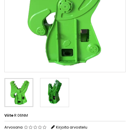
Viite
R 06NM
Arvosana
Kirjoita arvostelu