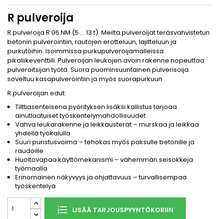
R pulveroija
R pulveroija R 06 NM (5 … 13 t). Meiltä pulveroijat teräsvahvistetun
betonin pulverointiin, rautojen erotteluun, lajitteluun ja
purkutöihin. Isoimmissa purkupulveroijamalleissa
pikaliikeventtiili. Pulveroijan leukojen avoin rakenne nopeuttaa
pulveroitsijan työtä. Suora puominsuuntainen pulverisoija
soveltuu kasapulverointiin ja myös suorapurkuun
R pulveroijan edut:
Tilttiasenteisena pyörityksen lisäksi kallistus tarjoaa
ainutlaatuiset työskentelymahdollisuudet
Vahva leukarakenne ja leikkausterät – murskaa ja leikkaa
yhdellä työkalulla
Suuri puristusvoima – tehokas myös paksulle betonille ja
raudoille
Huoltovapaa käyttömekanismi – vähemmän seisokkeja
työmaalla
Erinomainen näkyvyys ja ohjattavuus – turvallisempaa
työskentelyä
LISÄÄ TARJOUSPYYNTÖKORIIN