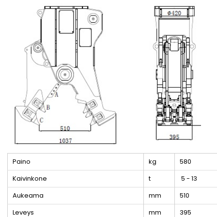
Paino
kg
580
Kaivinkone
t
5 - 13
Aukeama
mm
510
Leveys
mm
395