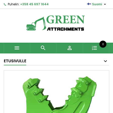

Puhelin:
+358 45 697 1644
Suomi
0



ETUSIVULLE