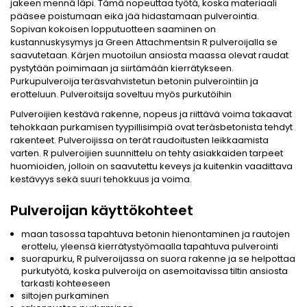
jakeen mennä läpi. Tämä nopeuttaa työtä, koska materiaali
pääsee poistumaan eikä jää hidastamaan pulverointia.
Sopivan kokoisen lopputuotteen saaminen on
kustannuskysymys ja Green Attachmentsin R pulveroijalla se
saavutetaan. Kärjen muotoilun ansiosta maassa olevat raudat
pystytään poimimaan ja siirtämään kierrätykseen.
Purkupulveroija teräsvahvistetun betonin pulverointiin ja
erotteluun. Pulveroitsija soveltuu myös purkutöihin
Pulveroijien kestävä rakenne, nopeus ja riittävä voima takaavat
tehokkaan purkamisen tyypillisimpiä ovat teräsbetonista tehdyt
rakenteet. Pulveroijissa on terät raudoitusten leikkaamista
varten. R pulveroijien suunnittelu on tehty asiakkaiden tarpeet
huomioiden, jolloin on saavutettu keveys ja kuitenkin vaadittava
kestävyys sekä suuri tehokkuus ja voima.
Pulveroijan käyttökohteet
maan tasossa tapahtuva betonin hienontaminen ja rautojen
erottelu, yleensä kierrätystyömaalla tapahtuva pulverointi
suorapurku, R pulveroijassa on suora rakenne ja se helpottaa
purkutyötä, koska pulveroija on asemoitavissa tiltin ansiosta
tarkasti kohteeseen
siltojen purkaminen