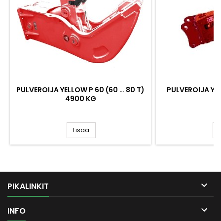
PULVEROIJA YELLOW P 60 (60 … 80 T)
PULVEROIJA YEL
4900 KG
3
Lisää

PIKALINKIT

INFO