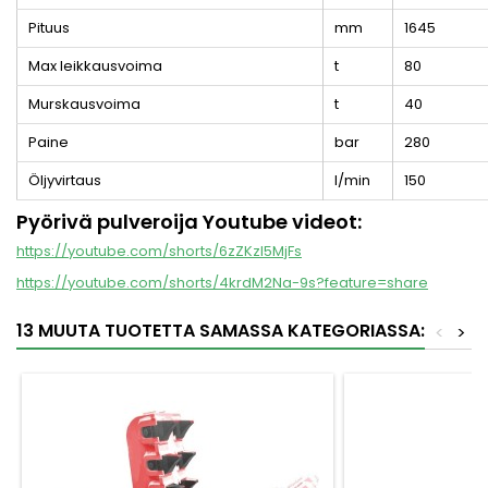
Pituus
mm
1645
Max leikkausvoima
t
80
Murskausvoima
t
40
Paine
bar
280
Öljyvirtaus
l/min
150
Pyörivä pulveroija Youtube videot:
https://youtube.com/shorts/6zZKzI5MjFs
https://youtube.com/shorts/4krdM2Na-9s?feature=share
13 MUUTA TUOTETTA SAMASSA KATEGORIASSA:
<
>