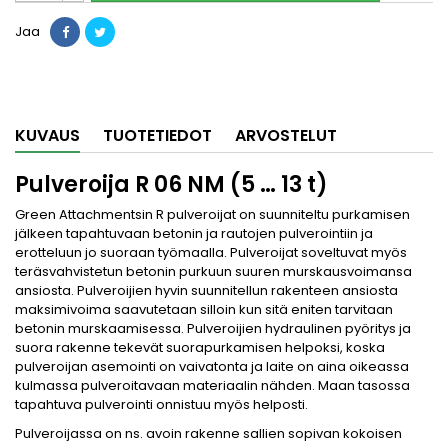
Jaa
KUVAUS
TUOTETIEDOT
ARVOSTELUT
Pulveroija R 06 NM (5 … 13 t)
Green Attachmentsin R pulveroijat on suunniteltu purkamisen
jälkeen tapahtuvaan betonin ja rautojen pulverointiin ja
erotteluun jo suoraan työmaalla. Pulveroijat soveltuvat myös
teräsvahvistetun betonin purkuun suuren murskausvoimansa
ansiosta. Pulveroijien hyvin suunnitellun rakenteen ansiosta
maksimivoima saavutetaan silloin kun sitä eniten tarvitaan
betonin murskaamisessa. Pulveroijien hydraulinen pyöritys ja
suora rakenne tekevät suorapurkamisen helpoksi, koska
pulveroijan asemointi on vaivatonta ja laite on aina oikeassa
kulmassa pulveroitavaan materiaalin nähden. Maan tasossa
tapahtuva pulverointi onnistuu myös helposti.
Pulveroijassa on ns. avoin rakenne sallien sopivan kokoisen