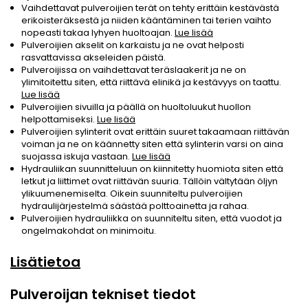
Vaihdettavat pulveroijien terät on tehty erittäin kestävästä
erikoisteräksestä ja niiden kääntäminen tai terien vaihto
nopeasti takaa lyhyen huoltoajan.
Lue lisää
Pulveroijien akselit on karkaistu ja ne ovat helposti
rasvattavissa akseleiden päistä.
Pulveroijissa on vaihdettavat teräslaakerit ja ne on
ylimitoitettu siten, että riittävä elinikä ja kestävyys on taattu.
Lue lisää
Pulveroijien sivuilla ja päällä on huoltoluukut huollon
helpottamiseksi.
Lue lisää
Pulveroijien sylinterit ovat erittäin suuret takaamaan riittävän
voiman ja ne on käännetty siten että sylinterin varsi on aina
suojassa iskuja vastaan.
Lue lisää
Hydrauliikan suunnitteluun on kiinnitetty huomiota siten että
letkut ja liittimet ovat riittävän suuria. Tällöin vältytään öljyn
ylikuumenemiselta. Oikein suunniteltu pulveroijien
hydraulijärjestelmä säästää polttoainetta ja rahaa.
Pulveroijien hydrauliikka on suunniteltu siten, että vuodot ja
ongelmakohdat on minimoitu.
Lisätietoa
Pulveroijan tekniset tiedot