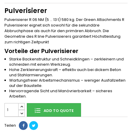
Pulverisierer
Pulverisierer R 06 NM (5 … 13 t) 580 kg. Der Green Attachments R
Pulverisierer eignet sich sowohl für die sekundäre
Abbruchphase als auch für den primären Abbruch. Die
Geometrie des R line Pulverisierers garantiert Höchstleistung
zum richtigen Zeitpunkt
Vorteile der Pulverisierer
Starke Backenstruktur und Schneidklingen – zerkleinern und
schneiden mit einem Werkzeug.
Hohe Zerkleinerungskraft – effektiv auch bei dickem Beton
und Stahlarmierungen.
Wartungsfreier Arbeitsmechanismus – weniger Ausfallzeiten
auf der Baustelle.
Hervorragende Sicht und Manövrierbarkeit – sicheres
Arbeiten.
ADD TO QUOTE
Teilen