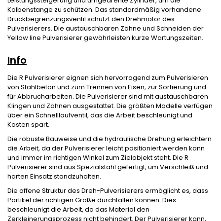
Leistungssteigerung und umgedrehte Zylinder, um die
Kolbenstange zu schützen. Das standardmäßig vorhandene
Druckbegrenzungsventil schützt den Drehmotor des
Pulverisierers. Die austauschbaren Zähne und Schneiden der
Yellow line Pulverisierer gewährleisten kurze Wartungszeiten.
Info
Die R Pulverisierer eignen sich hervorragend zum Pulverisieren
von Stahlbeton und zum Trennen von Eisen, zur Sortierung und
für Abbrucharbeiten. Die Pulverisierer sind mit austauschbaren
Klingen und Zähnen ausgestattet. Die größten Modelle verfügen
über ein Schnelllaufventil, das die Arbeit beschleunigt und
Kosten spart.
Die robuste Bauweise und die hydraulische Drehung erleichtern
die Arbeit, da der Pulverisierer leicht positioniert werden kann
und immer im richtigen Winkel zum Zielobjekt steht. Die R
Pulverisierer sind aus Spezialstahl gefertigt, um Verschleiß und
harten Einsatz standzuhalten.
Die offene Struktur des Dreh-Pulverisierers ermöglicht es, dass
Partikel der richtigen Größe durchfallen können. Dies
beschleunigt die Arbeit, da das Material den
Zerkleinerungsprozess nicht behindert. Der Pulverisierer kann,