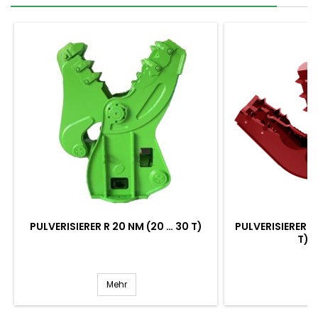
PULVERISIERER R 20 NM (20 … 30 T)
PULVERISIERER Y
T) 
Mehr