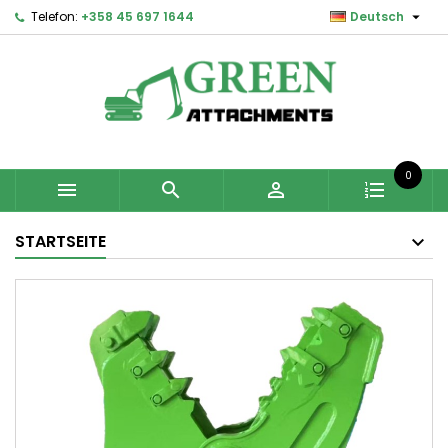

Telefon:
+358 45 697 1644
Deutsch
0



STARTSEITE