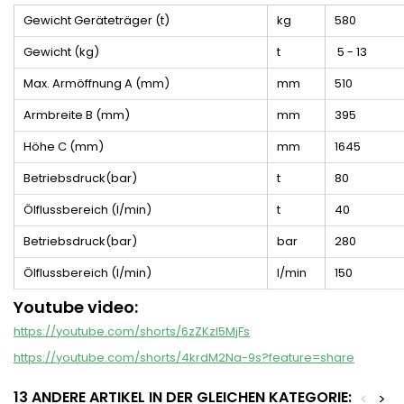
Gewicht Geräteträger (t)
kg
580
Gewicht (kg)
t
5 - 13
Max. Armöffnung A (mm)
mm
510
Armbreite B (mm)
mm
395
Höhe C (mm)
mm
1645
Betriebsdruck(bar)
t
80
Ölflussbereich (l/min)
t
40
Betriebsdruck(bar)
bar
280
Ölflussbereich (l/min)
l/min
150
Youtube video:
https://youtube.com/shorts/6zZKzI5MjFs
https://youtube.com/shorts/4krdM2Na-9s?feature=share
13 ANDERE ARTIKEL IN DER GLEICHEN KATEGORIE:
<
>