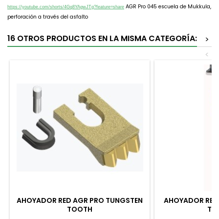
AGR Pro 045 escuela de Mukkula,
https://youtube.com/shorts/4Gq8YAgwJTg?feature=share
perforación a través del asfalto
16 OTROS PRODUCTOS EN LA MISMA CATEGORÍA:
>
<
AHOYADOR RED AGR PRO TUNGSTEN
AHOYADOR RED 
TOOTH
T),