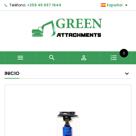

Teléfono:
+358 45 697 1644
Español
0



INICIO