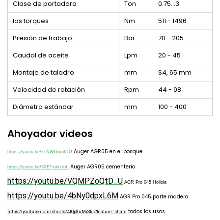
Clase de portadora
Ton
0.75…3
los torques
Nm
511 - 1496
Presión de trabajo
Bar
70 - 205
Caudal de aceite
Lpm
20 - 45
Montaje de taladro
mm
S4, 65 mm
Velocidad de rotación
Rpm
44 - 98
Diámetro estándar
mm
100 - 400
Ahoyador videos
Auger AGR05 en el bosque
https://youtu.be/zcNWbkxofDU
Auger AGR05 cementerio
https://youtu.be/3XETxakcloI
https://youtu.be/VQMPZoQtD_U
AGR Pro 045 Hollola
https://youtu.be/4bNy0dpxL6M
AGR Pro 045 parte madera
todos los usos
https://youtube.com/shorts/4tQp8uMiSks?feature=share